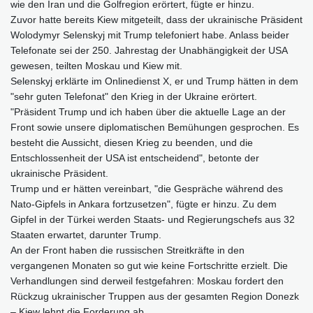
wie den Iran und die Golfregion erörtert, fügte er hinzu.
Zuvor hatte bereits Kiew mitgeteilt, dass der ukrainische Präsident
Wolodymyr Selenskyj mit Trump telefoniert habe. Anlass beider
Telefonate sei der 250. Jahrestag der Unabhängigkeit der USA
gewesen, teilten Moskau und Kiew mit.
Selenskyj erklärte im Onlinedienst X, er und Trump hätten in dem
"sehr guten Telefonat" den Krieg in der Ukraine erörtert.
"Präsident Trump und ich haben über die aktuelle Lage an der
Front sowie unsere diplomatischen Bemühungen gesprochen. Es
besteht die Aussicht, diesen Krieg zu beenden, und die
Entschlossenheit der USA ist entscheidend", betonte der
ukrainische Präsident.
Trump und er hätten vereinbart, "die Gespräche während des
Nato-Gipfels in Ankara fortzusetzen", fügte er hinzu. Zu dem
Gipfel in der Türkei werden Staats- und Regierungschefs aus 32
Staaten erwartet, darunter Trump.
An der Front haben die russischen Streitkräfte in den
vergangenen Monaten so gut wie keine Fortschritte erzielt. Die
Verhandlungen sind derweil festgefahren: Moskau fordert den
Rückzug ukrainischer Truppen aus der gesamten Region Donezk
– Kiew lehnt die Forderung ab.