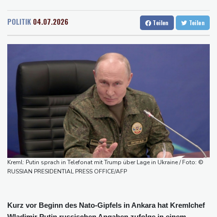
Rostock
21 °C
Stuttgart
29 °C
Polizei entdeckt Cannabisplantage mit mehr als 900 Pflanzen in
Dresden
27 °C
Wien
32 °C
Kerpen - Festnahme
POLITIK
04.07.2026
Teilen
Teilen
Salzburg
28 °C
Xiaomi Skynomad: N70 und N90 erhöhen den Druck auf Europas
Baden-Baden
26 °C
SUV-Markt
Sicherheitskreise vermuten russische Kampagne hinter
Falschvideo zu Merz-Rücktritt
Papst Leo XIV. will bei Frankreich-Besuch Missbrauchsopfer
treffen
Nationaler Sicherheitsrat mit Merz tagt zu Drohnenvorfall in
Leipzig
Kabel der Deutschen Bahn beschädigt: Kölner Staatsschutz
ermittelt wegen Sabotage
Kreml: Putin sprach in Telefonat mit Trump über Lage in Ukraine / Foto: ©
RUSSIAN PRESIDENTIAL PRESS OFFICE/AFP
Kurz vor Beginn des Nato-Gipfels in Ankara hat Kremlchef
Wladimir Putin russischen Angaben zufolge in einem