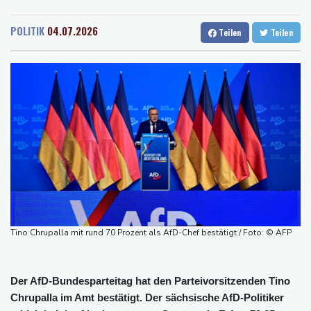
Rostock
17 °C
Stuttgart
16 °C
76-jähriger Landwirt in Nordrhein-Westfalen von Traktor
Dresden
17 °C
Wien
23 °C
überrollt und getötet
POLITIK
04.07.2026
Teilen
Teilen
Salzburg
20 °C
Nach Tod von 37-Jähriger in Hessen: Tatverdächtiger wieder auf
Baden-Baden
13 °C
freiem Fuß
Deutschlands Exporte im Juni leicht gestiegen
Ungenügender Schutz von Kindern: Meta muss in den USA 567
Millionen Dollar zahlen
Argentinien: Polizei geht mit Tränengas und Gummigeschossen
gegen Proteste vor
WNBA: Toronto bleibt trotz starker Sabally in der Krise
Grindel erwartet nahendes Ende der Ära Infantino
Tino Chrupalla mit rund 70 Prozent als AfD-Chef bestätigt / Foto: © AFP
Der AfD-Bundesparteitag hat den Parteivorsitzenden Tino
Chrupalla im Amt bestätigt. Der sächsische AfD-Politiker