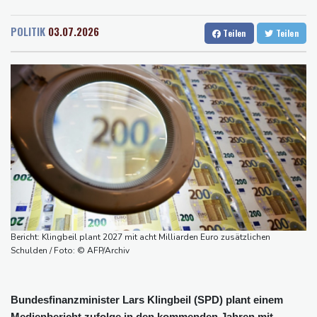
Rostock
20 °C
Stuttgart
22 °C
Größer als alle bisherigen US-Anlagen: Amazon finanziert für
Dresden
22 °C
Wien
24 °C
Rechenzentren riesiges Gaskraftwerk
POLITIK
03.07.2026
Teilen
Teilen
Salzburg
23 °C
Nächste Pleite im Leagues Cup für Müller und Vancouver
Baden-Baden
19 °C
Nowotny sieht Klopp als mögliche Stütze im Jugendbereich
Bayer-Boss Carro: "Wir wollen Titel gewinnen"
Bericht: EU importiert wieder mehr Flüssiggas aus Russland
Militärverwaltung: Mindestens drei Tote durch russische Angriffe
in Region Kiew
Bericht: Klingbeil plant 2027 mit acht Milliarden Euro zusätzlichen
Schulden / Foto: © AFP/Archiv
Bundesfinanzminister Lars Klingbeil (SPD) plant einem
Medienbericht zufolge in den kommenden Jahren mit