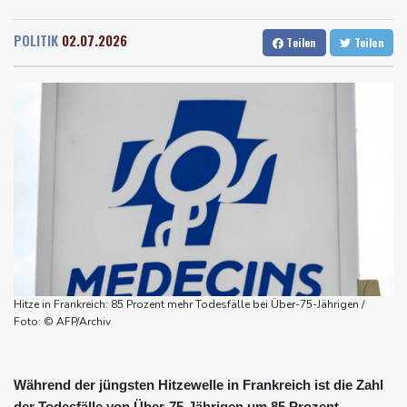
Rostock
15 °C
Stuttgart
22 °C
zeitweise eingeschränkt
Dresden
19 °C
Wien
22 °C
Doppelpack Freigang: Frankfurt schlägt auch Malmö
POLITIK
02.07.2026
Teilen
Teilen
Salzburg
21 °C
Explosion mutmaßlich ukrainischer Drohne in Bulgarien löst
Baden-Baden
21 °C
diplomatische Verstimmung aus
Selenskyj warnt vor Folgen russischer Angriffe - Vucic für
Integrität der Ukraine
Sieg auf der längsten Etappe: Vollering übernimmt
Gesamtführung
Drohne explodiert an der Grenze zwischen Rumänien und
Bulgarien nahe Gaspipeline
Lionel Messi trauert um seinen Vater
Hitze in Frankreich: 85 Prozent mehr Todesfälle bei Über-75-Jährigen /
Foto: © AFP/Archiv
Während der jüngsten Hitzewelle in Frankreich ist die Zahl
der Todesfälle von Über-75-Jährigen um 85 Prozent