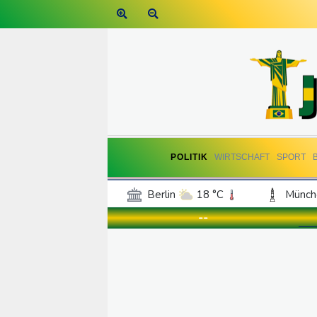
POLITIK
WIRTSCHAFT
SPORT
Berlin
18 °C
Münch
Frankfurt am Main
19 °C
--
Hannover
18 °C
Kö
Rostock
18 °C
Stut
Salzburg
22 °C
Ba