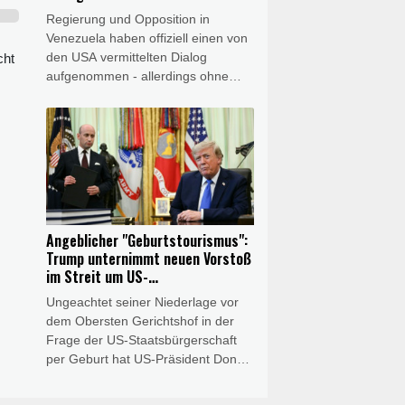
Regierung und Opposition in
Venezuela haben offiziell einen von
den USA vermittelten Dialog
cht
aufgenommen - allerdings ohne
Oppositionsführerin und
Friedensnobelpreisträgerin María
Corina Machado. Am Ende der
ersten Sitzung am Donnerstag
(Ortszeit) teilten beide Seiten in
Onlinediensten mit, sie würden eine
"politische, friedliche, demokratische
und verfassungsgemäße Lösung"
Angeblicher "Geburtstourismus":
anstreben. Die Delegation der
Trump unternimmt neuen Vorstoß
Opposition wird von der lange im
im Streit um US-
Exil lebenden Ex-Abgeordneten
Staatsbürgerschaft
Ungeachtet seiner Niederlage vor
Dinorah Figuera angeführt.
dem Obersten Gerichtshof in der
Frage der US-Staatsbürgerschaft
per Geburt hat US-Präsident Donald
Trump in dem Streit einen neuen
Vorstoß unternommen. Er