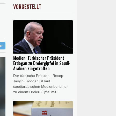
g auf - ohne Machado
preis
1.47%
4363.6
$
VORGESTELLT
USD
0.05%
1.1531
$
ß im Streit um US-Staatsbürgerschaft
tfalen
ter
Medien: Türkischer Präsident
Erdogan zu Dreiergipfel in Saudi-
Arabien eingetroffen
Der türkische Präsident Recep
Tayyip Erdogan ist laut
saudiarabischen Medienberichten
zu einem Dreier-Gipfel mit
Vertretern Saudi-Arabiens und
Pakistans in der saudiarabischen
Stadt Dschidda eingetroffen.
Erdogan kam am Freitag in der