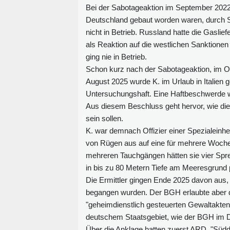
Bei der Sabotageaktion im September 2022
Deutschland gebaut worden waren, durch 
nicht in Betrieb. Russland hatte die Gasli
als Reaktion auf die westlichen Sanktione
ging nie in Betrieb.
Schon kurz nach der Sabotageaktion, im O
August 2025 wurde K. im Urlaub in Italien g
Untersuchungshaft. Eine Haftbeschwerde 
Aus diesem Beschluss geht hervor, wie di
sein sollen.
K. war demnach Offizier einer Spezialeinhe
von Rügen aus auf eine für mehrere Woch
mehreren Tauchgängen hätten sie vier Spre
in bis zu 80 Metern Tiefe am Meeresgrund p
Die Ermittler gingen Ende 2025 davon aus,
begangen wurden. Der BGH erlaubte aber d
"geheimdienstlich gesteuerten Gewaltakten
deutschem Staatsgebiet, wie der BGH im 
Über die Anklage hatten zuerst ARD, "Südde