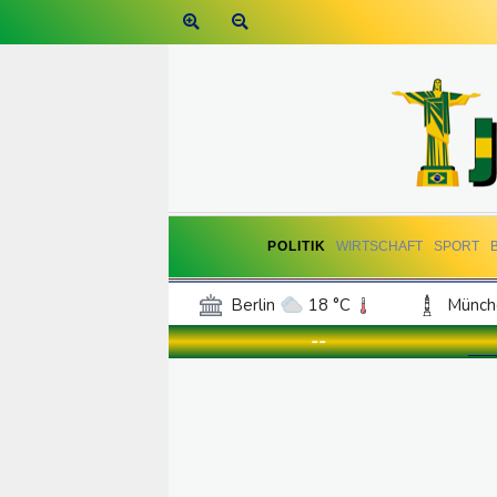
POLITIK
WIRTSCHAFT
SPORT
Berlin
18 °C
Münch
Frankfurt am Main
22 °C
--
Hannover
19 °C
Kö
Rostock
17 °C
Stut
Salzburg
22 °C
Ba