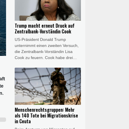
Staatschef zu einem Abendessen.
Vucic erklärte anschließend, er sei
überzeugt, der Besuch werde zur
Entwicklung der Beziehungen und
Trump macht erneut Druck auf
zur stärkeren Zusammenarbeit
Zentralbank-Vorständin Cook
beider Länder beitragen. Serbien ist
US-Präsident Donald Trump
traditionell eng mit Russland
unternimmt einen zweiten Versuch,
verbunden.
die Zentralbank-Vorständin Lisa
Cook zu feuern. Cook habe drei
Wochen Zeit, um auf Vorwürfe
wegen angeblicher Falschangaben
bei Immobilienkrediten zu
aft
reagieren, heißt es in einem Brief
te
des Weißen Hauses, der AFP am
n.
Freitag vorlag. Trump hatte bereits
im vergangenen Jahr versucht,
Cook zu feuern, war aber vom
Menschenrechtsgruppen: Mehr
obersten US-Gericht gestoppt
als 140 Tote bei Migrationskrise
worden.
in Ceuta