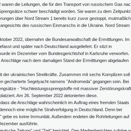
 waren die Leitungen, die für den Transport von russischem Gas na
Sprengsätze schwer beschädigt worden. Sie waren zu dem Zeitpunkt
eferungen über Nord Stream 1 bereits kurz zuvor gestoppt, mutmaßlich
n angesichts des russischen Einmarschs in die Ukraine. Nord Stream
ktober 2022, übernahm die Bundesanwaltschaft die Ermittlungen. Im
efasst und später nach Deutschland ausgeliefert. Er sitzt in
wurde im Dezember vom Bundesgerichtshof in Karlsruhe verworfen.
e Anschläge nach dem damaligen Stand der Ermittlungen abgelaufen
it der ukrainischen Streitkräfte. Zusammen mit sechs Komplizen soll 
en gecharterte Segelyacht namens "Andromeda" gegangen sein. Bei
ngsätze - "Hochleistungssprengstoffe mit massiver Zerstörungskraft
latziert. Am 26. September 2022 detonierten diese.
 dass die Anschläge wahrscheinlich im Auftrag eines fremden Staats
ennoch eine mögliche Strafverfolgung in Deutschland. Denn bei
" gebe es keine Immunität. Außerdem endeten die Rohrleitungen auf
Dezember ausführte.
utsche Zeitung" und "Zeit" berichtet. Den Medienberichten zufolge wi