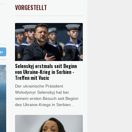
 Jemen
preis
2.31%
4401.3
$
VORGESTELLT
USD
0.32%
1.1562
$
t Berufung an
unterbrochen
reist
ter
Selenskyj erstmals seit Beginn
von Ukraine-Krieg in Serbien -
Treffen mit Vucic
Der ukrainische Präsident
Wolodymyr Selenskyj hat bei
seinem ersten Besuch seit Beginn
des Ukraine-Kriegs in Serbien
seinen Amtskollegen Aleksandar
Vucic getroffen. Nach seiner Ankunft
in Belgrad am Freitagabend traf
Selenskyj den serbischen