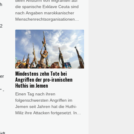
Beim Ansturm von Migranten auf
ch
die spanische Exklave Ceuta sind
nach Angaben marokkanischer
Menschenrechtsorganisationen
mehr als 140 Menschen ums Leben
 2
gekommen. Die
Menschenrechtsgruppe AMDH und
eine Vereinigung in Europa
ansässiger marokkanischer
Organisationen sprachen am
Freitag von mindestens 141 Toten.
Mindestens zehn Tote bei
er
Angriffen der pro-iranischen
Huthis im Jemen
" -
Einen Tag nach ihren
folgenschwersten Angriffen im
Jemen seit Jahren hat die Huthi-
Miliz ihre Attacken fortgesetzt. In
der strategisch wichtigen Provinz
Marib seien am Freitag acht
Soldaten aus dem Regierungslager
rft