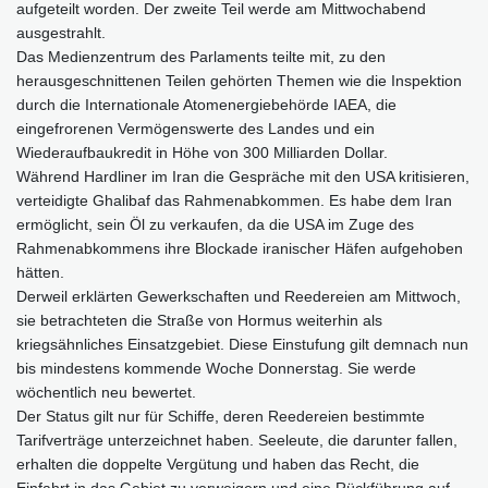
aufgeteilt worden. Der zweite Teil werde am Mittwochabend
ausgestrahlt.
Das Medienzentrum des Parlaments teilte mit, zu den
herausgeschnittenen Teilen gehörten Themen wie die Inspektion
durch die Internationale Atomenergiebehörde IAEA, die
eingefrorenen Vermögenswerte des Landes und ein
Wiederaufbaukredit in Höhe von 300 Milliarden Dollar.
Während Hardliner im Iran die Gespräche mit den USA kritisieren,
verteidigte Ghalibaf das Rahmenabkommen. Es habe dem Iran
ermöglicht, sein Öl zu verkaufen, da die USA im Zuge des
Rahmenabkommens ihre Blockade iranischer Häfen aufgehoben
hätten.
Derweil erklärten Gewerkschaften und Reedereien am Mittwoch,
sie betrachteten die Straße von Hormus weiterhin als
kriegsähnliches Einsatzgebiet. Diese Einstufung gilt demnach nun
bis mindestens kommende Woche Donnerstag. Sie werde
wöchentlich neu bewertet.
Der Status gilt nur für Schiffe, deren Reedereien bestimmte
Tarifverträge unterzeichnet haben. Seeleute, die darunter fallen,
erhalten die doppelte Vergütung und haben das Recht, die
Einfahrt in das Gebiet zu verweigern und eine Rückführung auf