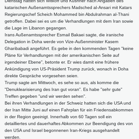
Dienstag hatten sich Witkoff und Kushner nach Angaben des
katarischen Außenamtssprechers Madsched al-Ansari mit Katars
Regierungschef Scheich Mohammed bin Abdulrahman al-Thani
getroffen. Dabei sei es um die Verhandlungen mit dem Iran sowie
die Lage im Libanon gegangen.
Irans Außenamtssprecher Esmail Bakaei sagte, die iranische
Delegation in Doha werde von Vize-Außenminister Kasem
Gharibabadi angeführt. Es gebe in den kommenden Tagen "keine
Pläne für Verhandlungen mit der amerikanischen Seite auf
irgendeiner Ebene", betonte er. Er wies damit eine frühere
Ankündigung von US-Präsident Trump zurück, wonach in Doha
direkte Gespräche vorgesehen seien.
Trump sagte am Mittwoch, es sehe so aus, als komme die
"Denuklearisierung des Iran gut voran". Es habe "sehr gute"
Treffen gegeben "und wir werden sehen".
Bei ihren Verhandlungen in der Schweiz hatten sich die USA und
der Iran Mitte Juni auf einen Fahrplan für ein Friedensabkommen
in der Region geeinigt. Innerhalb von 60 Tagen soll ein
detailliertes und dauerhaftes Abkommen zur Beendigung des von
den USA und Israel begonnenen Iran-Kriegs ausgehandelt
werden.