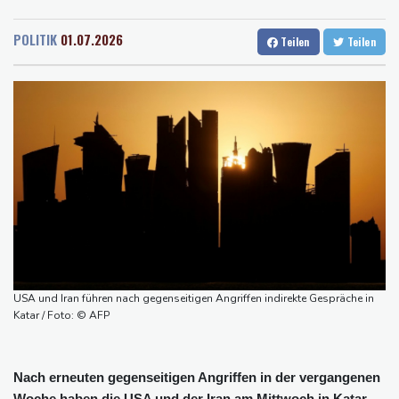
Rostock
20 °C
Stuttgart
22 °C
Größer als alle bisherigen US-Anlagen: Amazon finanziert für
Dresden
22 °C
Wien
24 °C
Rechenzentren riesiges Gaskraftwerk
POLITIK
01.07.2026
Teilen
Teilen
Salzburg
23 °C
Nächste Pleite im Leagues Cup für Müller und Vancouver
Baden-Baden
19 °C
Nowotny sieht Klopp als mögliche Stütze im Jugendbereich
Bayer-Boss Carro: "Wir wollen Titel gewinnen"
Bericht: EU importiert wieder mehr Flüssiggas aus Russland
Militärverwaltung: Mindestens drei Tote durch russische Angriffe
in Region Kiew
USA und Iran führen nach gegenseitigen Angriffen indirekte Gespräche in
Katar / Foto: © AFP
Nach erneuten gegenseitigen Angriffen in der vergangenen
Woche haben die USA und der Iran am Mittwoch in Katar