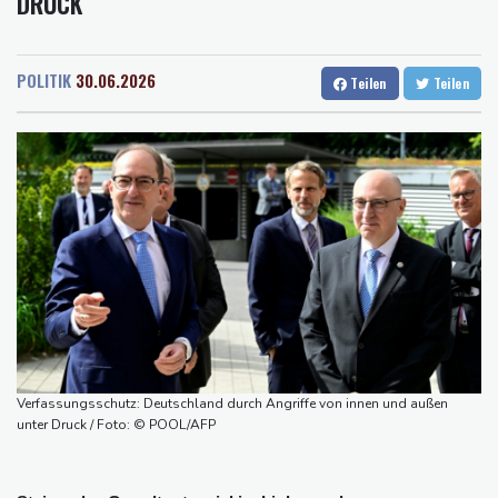
RUCK
Rostock
17 °C
Stuttgart
20 °C
58 Soldaten im Jemen bei Huthi-Angriffen getötet - Regierung
Dresden
22 °C
Wien
25 °C
kündigt Vergeltung an
Salzburg
21 °C
UEFA hält an FIFA-Boykott fest - CAF hält zu Infantino
POLITIK
30.06.2026
Teilen
Teilen
Baden-Baden
17 °C
Jemen: 38 Soldaten bei Huthi-Angriffen getötet - Regierung
kündigt Vergeltung an
Mindestens zwei Tote bei Bombenexplosion in Kleinbus nahe
Damaskus
Real Madrid verlängert mit Vinicius Jr. bis 2032
Schwimm-EM: Eikermann und Rösler gewinnen Silber und Bronze
Syrische Staatsmedien: Bombe in Kleinbus nahe Damaskus
explodiert
Verfassungsschutz: Deutschland durch Angriffe von innen und außen
unter Druck / Foto: © POOL/AFP