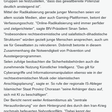
Gruppen sei festzustellen, "dass das gewaltbereite Potenzial
deutlich ansteigend ist".
Mittel der Radikalisierung gerade junger Menschen seien vor
allem soziale Medien, aber auch Gaming-Plattformen, betont der
Verfassungsschutz. "Online-Radikalisierung wird immer perfider
und zielgerichteter", sagte BfV-Präsident Sinan Selen.
"Insbesondere rechtsextremistische und salafistisch-dihadistische
Strukturen" würden gezielt junge Menschen ansprechen, auch um
sie für Gewalttaten zu rekrutieren. Dobrindt betonte in diesem
Zusammenhang die Notwendigkeit von Prävention und
Aussteigerprogrammen.
Selen zufolge beobachten die Sicherheitsbehörden auch die
zunehmende Nutzung Künstlicher Intelligenz. "Das gilt für
Cyberangriffe und Informationsmanipulation ebenso wie in der
rechtsextremistischen Musik oder islamistischen
Anschlagsplanung", sagte er. So rufe der regionale IS-Ableger
Islamischer Staat Provinz Chorasan "seine Anhänger dazu auf,
sich mit KI zu beschäftigen".
Der Bericht nennt weiter Antisemitismus als "zentrale
Herausforderung" vor dem Hintergrund des durch den Iran-Krieg
nochmals befeuerten Nahostkonflikts. "Dabei kennt der