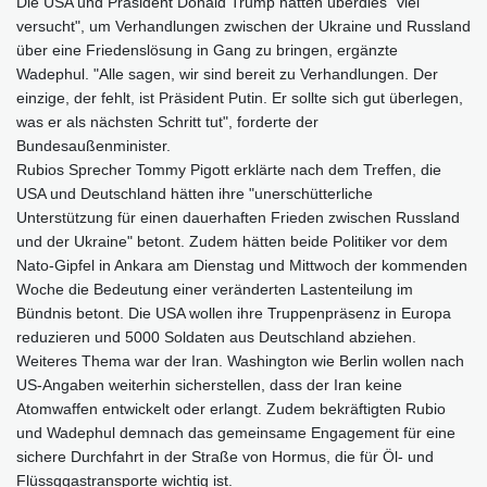
Die USA und Präsident Donald Trump hätten überdies "viel
versucht", um Verhandlungen zwischen der Ukraine und Russland
über eine Friedenslösung in Gang zu bringen, ergänzte
Wadephul. "Alle sagen, wir sind bereit zu Verhandlungen. Der
einzige, der fehlt, ist Präsident Putin. Er sollte sich gut überlegen,
was er als nächsten Schritt tut", forderte der
Bundesaußenminister.
Rubios Sprecher Tommy Pigott erklärte nach dem Treffen, die
USA und Deutschland hätten ihre "unerschütterliche
Unterstützung für einen dauerhaften Frieden zwischen Russland
und der Ukraine" betont. Zudem hätten beide Politiker vor dem
Nato-Gipfel in Ankara am Dienstag und Mittwoch der kommenden
Woche die Bedeutung einer veränderten Lastenteilung im
Bündnis betont. Die USA wollen ihre Truppenpräsenz in Europa
reduzieren und 5000 Soldaten aus Deutschland abziehen.
Weiteres Thema war der Iran. Washington wie Berlin wollen nach
US-Angaben weiterhin sicherstellen, dass der Iran keine
Atomwaffen entwickelt oder erlangt. Zudem bekräftigten Rubio
und Wadephul demnach das gemeinsame Engagement für eine
sichere Durchfahrt in der Straße von Hormus, die für Öl- und
Flüssggastransporte wichtig ist.