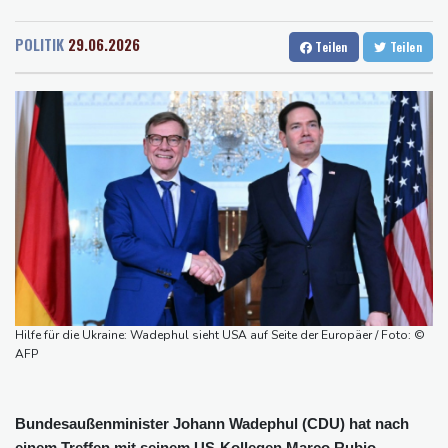
Rostock
18 °C
Stuttgart
28 °C
Falschvideo zu Merz-Rücktritt
Dresden
25 °C
Wien
30 °C
Papst Leo XIV. will bei Frankreich-Besuch Missbrauchsopfer
POLITIK
29.06.2026
Teilen
Teilen
Salzburg
27 °C
treffen
Baden-Baden
24 °C
Nationaler Sicherheitsrat mit Merz tagt zu Drohnenvorfall in
Leipzig
Kabel der Deutschen Bahn beschädigt: Kölner Staatsschutz
ermittelt wegen Sabotage
Frankreichs Außenminister Barrot kündigt Reaktion auf russische
Wahlkampf-Einmischung an
Ein Viertel der Reisenden in Deutschland lässt sich Ziele von der
KI vorschlagen
Norwegens Fußball-Verband fordert Infantinos Rücktritt
Hilfe für die Ukraine: Wadephul sieht USA auf Seite der Europäer / Foto: ©
Verurteilte Linksextremistin: Bundesgerichtshof bestätigt
AFP
Beugehaft für Lina E.
Bundesaußenminister Johann Wadephul (CDU) hat nach
einem Treffen mit seinem US-Kollegen Marco Rubio