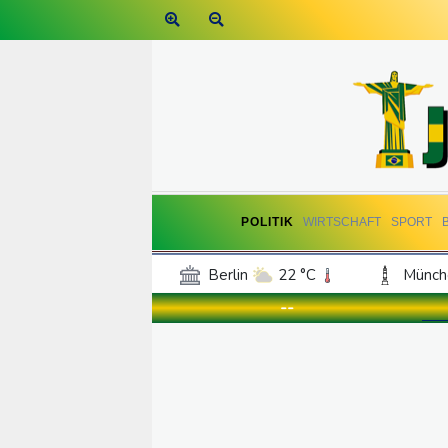
POLITIK
WIRTSCHAFT
SPORT
Berlin
22 °C
Münch
Frankfurt am Main
25 °C
--
Hannover
22 °C
Kö
Rostock
22 °C
Stut
Salzburg
23 °C
Ba