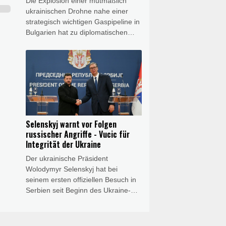
Die Explosion einer mutmaßlich
ukrainischen Drohne nahe einer
strategisch wichtigen Gaspipeline in
Bulgarien hat zu diplomatischen
Verstimmungen zwischen Sofia und
Kiew geführt. Nach einer ersten
Untersuchung der Trümmer erklärte
das bulgarische
Verteidigungsministerium am
Samstag, es handle sich um einen
Drohnentyp, der von den
ukrainischen Streitkräften "häufig
Selenskyj warnt vor Folgen
verwendet" werde. Außenministerin
russischer Angriffe - Vucic für
Welislawa Petrowa bestellte
Integrität der Ukraine
daraufhin die ukrainische
Der ukrainische Präsident
Botschafterin für Montag ein. Kiew
Wolodymyr Selenskyj hat bei
bestritt, vorsätzlich ein Fluggerät
seinem ersten offiziellen Besuch in
nach Bulgarien gelenkt zu haben.
Serbien seit Beginn des Ukraine-
Kriegs vor den Folgen der
verstärkten russischen Angriffe für
den kommenden Winter gewarnt.