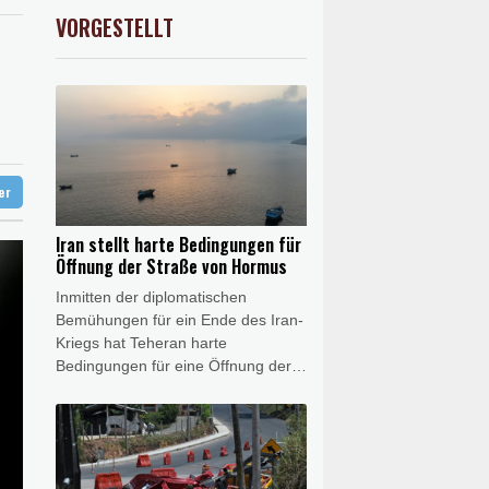
AX
1.67%
4068.78
€
VORGESTELLT
USD
0.32%
1.1562
$
euen Präsidenten Espriella
ng"
ter
Iran stellt harte Bedingungen für
Öffnung der Straße von Hormus
Inmitten der diplomatischen
Bemühungen für ein Ende des Iran-
Kriegs hat Teheran harte
Bedingungen für eine Öffnung der
Straße von Hormus gestellt.
Außenminister Abbas Araghtschi
forderte am Samstag unter
anderem "Entschädigungen" für
Verstöße der USA gegen das im