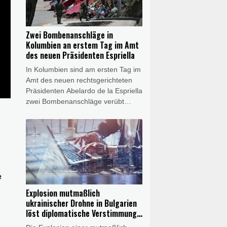
Juni besiegelte Rahmenabkommen
zwischen Teheran und Washington.
Der Chef des Nationalen
Zwei Bombenanschläge in
Sicherheitsrats, Mohammad Bagher
Kolumbien an erstem Tag im Amt
Solghadr, legte eine ganze Liste an
des neuen Präsidenten Espriella
Bedingungen für ein Ende der
In Kolumbien sind am ersten Tag im
Blockade der strategisch wichtigen
Amt des neuen rechtsgerichteten
Meerenge vor.
Präsidenten Abelardo de la Espriella
zwei Bombenanschläge verübt
worden. Bei den Anschlägen in
verschiedenen Teilen des Landes
wurde am Samstag mindestens ein
Polizist getötet, wie die Armee
mitteilte. Weitere Menschen seien
verletzt worden.
e
Explosion mutmaßlich
ukrainischer Drohne in Bulgarien
löst diplomatische Verstimmung
aus