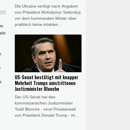
Nationalversammlung als sicher.
Die Ukraine verfügt nach Angaben
von Präsident Wolodymyr Selenskyj
vor dem kommenden Winter über
praktisch keine intakten
am
Wärmekraftwerke mehr. Grund
ein
seien die nahezu täglichen
russischen Angriffe, sagte Selenskyj
am Samstag bei seinem ersten
n
offiziellen Besuch in Serbien seit
Beginn des Ukraine-Kriegs. Mit dem
serbischen Präsidenten Aleksandar
e
Vucic habe er in Belgrad über die
US-Senat bestätigt mit knapper
"Herausforderungen gesprochen,
k
Mehrheit Trumps umstrittenen
vor denen die Ukraine in diesem
Justizminister Blanche
Winter stehen wird".
Der US-Senat hat den
kommissarischen Justizminister
Todd Blanche - einst Privatanwalt
von Präsident Donald Trump - im
Amt bestätigt. Blanche erhielt mit 50
zu 49 Stimmen am Samstag