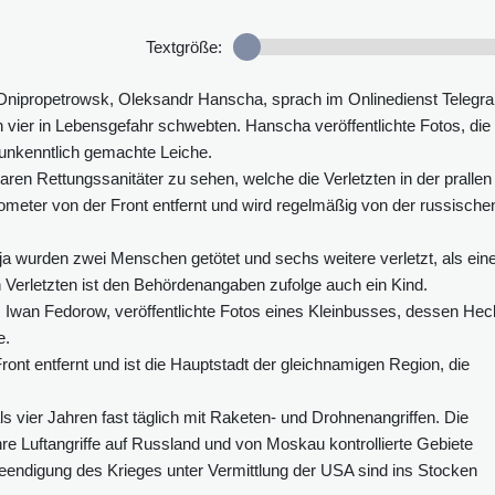
Textgröße:
n Dnipropetrowsk, Oleksandr Hanscha, sprach im Onlinedienst Telegr
n vier in Lebensgefahr schwebten. Hanscha veröffentlichte Fotos, die 
unkenntlich gemachte Leiche.
waren Rettungssanitäter zu sehen, welche die Verletzten in der prallen
lometer von der Front entfernt und wird regelmäßig von der russische
ja wurden zwei Menschen getötet und sechs weitere verletzt, als ein
 Verletzten ist den Behördenangaben zufolge auch ein Kind.
n, Iwan Fedorow, veröffentlichte Fotos eines Kleinbusses, dessen Hec
e.
ront entfernt und ist die Hauptstadt der gleichnamigen Region, die
s vier Jahren fast täglich mit Raketen- und Drohnenangriffen. Die
e Luftangriffe auf Russland und von Moskau kontrollierte Gebiete
Beendigung des Krieges unter Vermittlung der USA sind ins Stocken