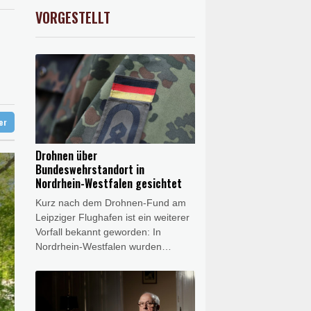
X
-0.07%
32407.2
€
VORGESTELLT
USD
0.32%
1.1562
$
ustrie begrüßt sie
stizminister Blanche
ze
so früh wie nie
ter
Drohnen über
Bundeswehrstandort in
Nordrhein-Westfalen gesichtet
Kurz nach dem Drohnen-Fund am
Leipziger Flughafen ist ein weiterer
Vorfall bekannt geworden: In
Nordrhein-Westfalen wurden
Drohnen über einem
Bundeswehrstandort gesichtet. Ein
Sprecher des operativen
Führungskommandos der