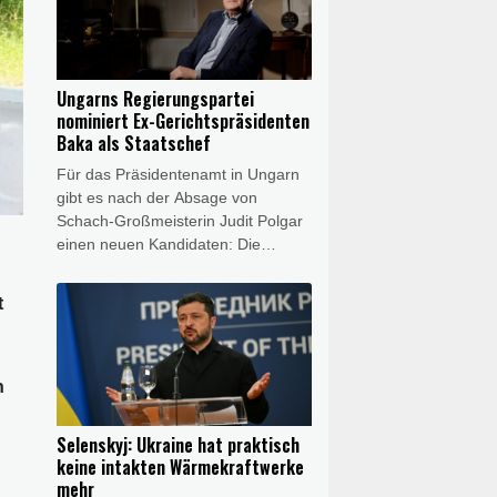
Bundeswehr bestätigte am Samstag
der Nachrichtenagentur AFP den
Fall. Demnach meldete am
Donnerstag gegen 22.00 Uhr die
Ungarns Regierungspartei
Sicherheitszentrale des
nominiert Ex-Gerichtspräsidenten
Bundeswehrstandortes Mechernich
Baka als Staatschef
die Sichtung zweier Drohnen.
Für das Präsidentenamt in Ungarn
Daraufhin wurde die Militärpolizei
gibt es nach der Absage von
entsandt.
Schach-Großmeisterin Judit Polgar
einen neuen Kandidaten: Die
Fraktion der Regierungspartei Tisza
teilte am Samstag mit, dass sie den
t
früheren Präsidenten des Obersten
Gerichtshofs, Andras Baka, für das
Amt als Staatschef nominiert habe.
Das Parlament soll demnach am
n
Dienstag über die Personalie
abstimmen. Die Wahl des Orban-
Selenskyj: Ukraine hat praktisch
Kritikers gilt angesichts der
keine intakten Wärmekraftwerke
Zweidrittelmehrheit von Tisza in der
mehr