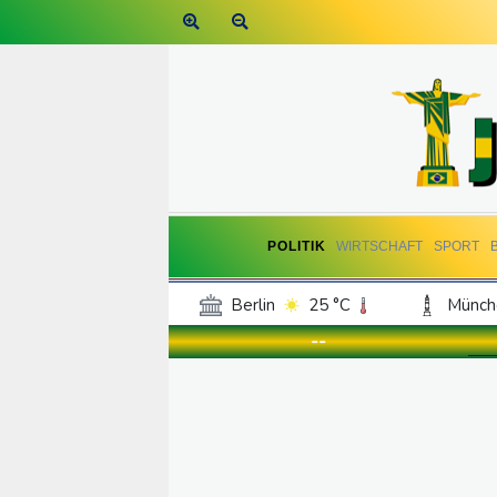
POLITIK
WIRTSCHAFT
SPORT
Berlin
25 °C
Münch
Frankfurt am Main
30 °C
--
Hannover
24 °C
Kö
Rostock
22 °C
Stut
Salzburg
29 °C
Ba