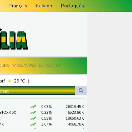
l
Français
Italiano
Português
LDUNG
WISSENSWERTES
WETTER
orf
26 °C
Dortmund
26 °C
chtet
4 °C
Flensburg
23 °C
 als Staatschef
0.68%
26319.45
€
29 °C
 STOXX 50
0.33%
6523.86
€
 mehr
X
0.51%
18659.63
€
AX
1.67%
4068.78
€
preis
2.28%
4399.7
$