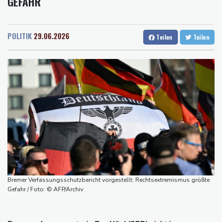
EFAHR
Rostock
19 °C
Stuttgart
25 °C
Verurteilte Linksextremistin: Bundesgerichtshof bestätigt
Dresden
24 °C
Wien
27 °C
Beugehaft für Lina E.
Salzburg
24 °C
Verweigerter Dopingtest: NADA will Vierjahressperre für Ansah
POLITIK
29.06.2026
Teilen
Teilen
Baden-Baden
22 °C
Medien: Türkischer Präsident Erdogan zu Dreiergipfel in Saudi-
Arabien eingetroffen
Deutsche Industrieproduktion zeigt sich widerstandsfähig -
Rekordstand bei Exporten
Weniger Falschgeld im ersten Halbjahr im Umlauf
Anhaltende Trockenheit: Rheinpegel bei Düsseldorf auf
historischem Tief
Urteil: Nähe zu Muslimbruderschaft kann Verbeamtung
entgegenstehen
Bremer Verfassungsschutzbericht vorgestellt: Rechtsextremismus größte
Gefahr / Foto: © AFP/Archiv