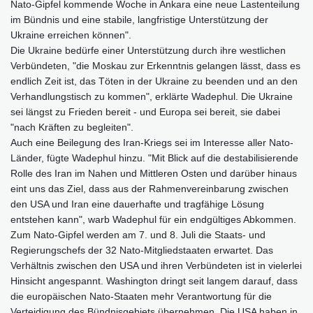
Nato-Gipfel kommende Woche in Ankara eine neue Lastenteilung
im Bündnis und eine stabile, langfristige Unterstützung der
Ukraine erreichen können".
Die Ukraine bedürfe einer Unterstützung durch ihre westlichen
Verbündeten, "die Moskau zur Erkenntnis gelangen lässt, dass es
endlich Zeit ist, das Töten in der Ukraine zu beenden und an den
Verhandlungstisch zu kommen", erklärte Wadephul. Die Ukraine
sei längst zu Frieden bereit - und Europa sei bereit, sie dabei
"nach Kräften zu begleiten".
Auch eine Beilegung des Iran-Kriegs sei im Interesse aller Nato-
Länder, fügte Wadephul hinzu. "Mit Blick auf die destabilisierende
Rolle des Iran im Nahen und Mittleren Osten und darüber hinaus
eint uns das Ziel, dass aus der Rahmenvereinbarung zwischen
den USA und Iran eine dauerhafte und tragfähige Lösung
entstehen kann", warb Wadephul für ein endgültiges Abkommen.
Zum Nato-Gipfel werden am 7. und 8. Juli die Staats- und
Regierungschefs der 32 Nato-Mitgliedstaaten erwartet. Das
Verhältnis zwischen den USA und ihren Verbündeten ist in vielerlei
Hinsicht angespannt. Washington dringt seit langem darauf, dass
die europäischen Nato-Staaten mehr Verantwortung für die
Verteidigung des Bündnisgebiets übernehmen. Die USA haben in