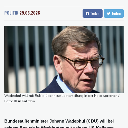
Rostock
17 °C
Stuttgart
15 °C
Millionen Dollar zahlen
Dresden
18 °C
Wien
22 °C
Regierung und Opposition in Venezuela beginnen offiziellen
POLITIK
29.06.2026
Teilen
Teilen
Salzburg
20 °C
Dialog - ohne Machado
Baden-Baden
14 °C
USA wollen bei Visa-Anträgen offenbar Online-Aktivitäten noch
stärker überprüfen
Röwekamp: Innenministerium muss zentral für Drohnenabwehr
zuständig sein
Trump unternimmt neuen Vorstoß im Streit um US-
Staatsbürgerschaft
Erdogan reist zu Dreier-Gipfel mit Pakistan nach Saudi-Arabien
58 Soldaten im Jemen bei Huthi-Angriffen getötet - Regierung
kündigt Vergeltung an
Wadephul will mit Rubio über neue Lastenteilung in der Nato sprechen /
UEFA hält an FIFA-Boykott fest - CAF hält zu Infantino
Foto: © AFP/Archiv
Bundesaußenminister Johann Wadephul (CDU) will bei
seinem Besuch in Washington mit seinem US-Kollegen