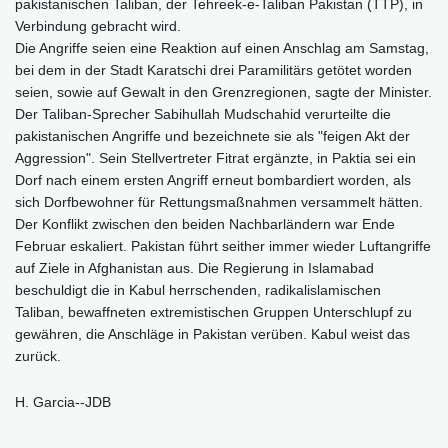
pakistanischen Taliban, der Tehreek-e-Taliban Pakistan (TTP), in
Verbindung gebracht wird.
Die Angriffe seien eine Reaktion auf einen Anschlag am Samstag,
bei dem in der Stadt Karatschi drei Paramilitärs getötet worden
seien, sowie auf Gewalt in den Grenzregionen, sagte der Minister.
Der Taliban-Sprecher Sabihullah Mudschahid verurteilte die
pakistanischen Angriffe und bezeichnete sie als "feigen Akt der
Aggression". Sein Stellvertreter Fitrat ergänzte, in Paktia sei ein
Dorf nach einem ersten Angriff erneut bombardiert worden, als
sich Dorfbewohner für Rettungsmaßnahmen versammelt hätten.
Der Konflikt zwischen den beiden Nachbarländern war Ende
Februar eskaliert. Pakistan führt seither immer wieder Luftangriffe
auf Ziele in Afghanistan aus. Die Regierung in Islamabad
beschuldigt die in Kabul herrschenden, radikalislamischen
Taliban, bewaffneten extremistischen Gruppen Unterschlupf zu
gewähren, die Anschläge in Pakistan verüben. Kabul weist das
zurück.
H. Garcia--JDB