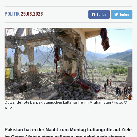
Rostock
11 °C
Stuttgart
14 °C
Bayer-Boss Carro: "Wir wollen Titel gewinnen"
Dresden
13 °C
Wien
22 °C
Bericht: EU importiert wieder mehr Flüssiggas aus Russland
POLITIK
29.06.2026
Teilen
Teilen
Salzburg
18 °C
Militärverwaltung: Mindestens drei Tote durch russische Angriffe
Baden-Baden
14 °C
in Region Kiew
BUND kritisiert Lockerung von Sonntagsfahrverbot für Lkw - BDI
begrüßt es
Kolumbien: Neuer Präsident kündigt "unermüdlichen" Kampf
gegen Drogengewalt an
BUND kritisiert Lockerung von Sonn- und Feiertagsfahrverbot für
Lastwagen
Dutzende Tote bei pakistanischen Luftangriffen in Afghanistan / Foto: ©
AFP
Pakistan hat in der Nacht zum Montag Luftangriffe auf Ziele
im Osten Afghanistans geflogen und dabei nach eigenen