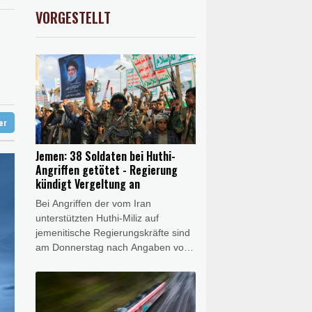
eur Benchetrit bekannt
 STOXX 50
0.39%
6502.56
€
VORGESTELLT
USD
-0.23%
1.1529
$
fshore-Windparkprojekte in den USA auf
ter
Jemen: 38 Soldaten bei Huthi-
Angriffen getötet - Regierung
kündigt Vergeltung an
Bei Angriffen der vom Iran
unterstützten Huthi-Miliz auf
jemenitische Regierungskräfte sind
am Donnerstag nach Angaben von
Medizinern mindestens 38 Soldaten
getötet worden. Wie es weiter hieß,
wurden mindestens 29 weitere
Menschen verletzt. Es handelt sich