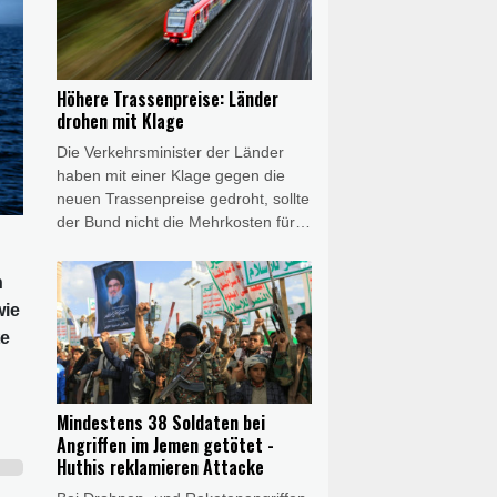
um den folgenschwersten Angriff
mit den meisten Todesopfern seit
vier Jahren. Die Huthis reklamierten
die Angriffe für sich. Die
Höhere Trassenpreise: Länder
jemenitische Regierung kündigte
drohen mit Klage
Vergeltung an.
Die Verkehrsminister der Länder
haben mit einer Klage gegen die
neuen Trassenpreise gedroht, sollte
der Bund nicht die Mehrkosten für
die plötzlich deutlich erhöhte
Schienenmaut übernehmen. "Wir
n
senden heute gemeinsam ein
wie
Signal der Geschlossenheit: Die
te
massiven Trassenpreissteigerungen
sind so nicht akzeptabel", erklärte
Bayerns Verkehrsminister Christian
Bernreiter nach einer digitalen
Mindestens 38 Soldaten bei
Verkehrsministerkonferenz. "Da der
Angriffen im Jemen getötet -
Bund bisher nicht bereit ist, die
Huthis reklamieren Attacke
Mehrkosten auszugleichen, sind die