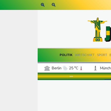
POLITIK
WIRTSCHAFT
SPORT
Berlin
25 °C
Münch
Frankfurt am Main
25 °C
--
Hannover
24 °C
Kö
Rostock
21 °C
Stut
Salzburg
21 °C
Ba