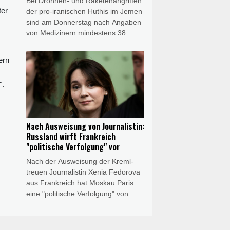
Bei Drohnen- und Raketenangriffen
Länder bei weiterer Weigerung des
ter
der pro-iranischen Huthis im Jemen
Bundes gezwungen zu klagen."
sind am Donnerstag nach Angaben
von Medizinern mindestens 38
Regierungssoldaten getötet worden.
Die Huthis reklamierten die Attacken
ern
für sich, einem jemenitischen
Militärvertreter zufolge richteten sie
".
sich gegen Armeelager im Zentrum
des Landes und nahe der Grenze
zu Saudi-Arabien.
Nach Ausweisung von Journalistin:
Russland wirft Frankreich
"politische Verfolgung" vor
Nach der Ausweisung der Kreml-
treuen Journalistin Xenia Fedorova
aus Frankreich hat Moskau Paris
eine "politische Verfolgung" von
Medienschaffenden vorgeworfen.
"Jede abweichende Meinung wird
als russische Propaganda