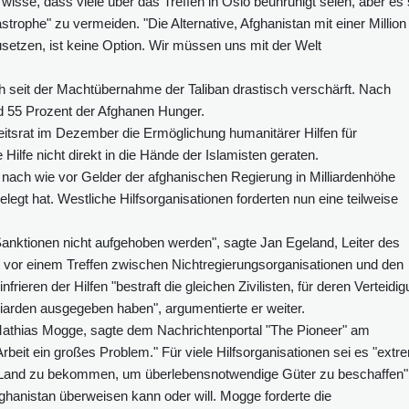
isse, dass viele über das Treffen in Oslo beunruhigt seien, aber es 
strophe" zu vermeiden. "Die Alternative, Afghanistan mit einer Million
etzen, ist keine Option. Wir müssen uns mit der Welt
ch seit der Machtübernahme der Taliban drastisch verschärft. Nach
d 55 Prozent der Afghanen Hunger.
eitsrat im Dezember die Ermöglichung humanitärer Hilfen für
 Hilfe nicht direkt in die Hände der Islamisten geraten.
n nach wie vor Gelder der afghanischen Regierung in Milliardenhöhe
elegt hat. Westliche Hilfsorganisationen forderten nun eine teilweise
Sanktionen nicht aufgehoben werden", sagte Jan Egeland, Leiter des
 vor einem Treffen zwischen Nichtregierungsorganisationen und den
rieren der Hilfen "bestraft die gleichen Zivilisten, für deren Verteidi
iarden ausgegeben haben", argumentierte er weiter.
 Mathias Mogge, sagte dem Nachrichtenportal "The Pioneer" am
rbeit ein großes Problem." Für viele Hilfsorganisationen sei es "extr
as Land zu bekommen, um überlebensnotwendige Güter zu beschaffen"
hanistan überweisen kann oder will. Mogge forderte die