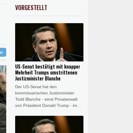
verbot für Lkw
AX
1.67%
4068.78
€
VORGESTELLT
 STOXX 50
0.33%
6523.86
€
Electric AWD: Zugkraft für den Wohnwagen
ter
US-Senat bestätigt mit knapper
Mehrheit Trumps umstrittenen
Justizminister Blanche
Der US-Senat hat den
kommissarischen Justizminister
Todd Blanche - einst Privatanwalt
von Präsident Donald Trump - im
Amt bestätigt. Blanche erhielt mit 50
zu 49 Stimmen am Samstag
allerdings nur eine äußerst knappe
Mehrheit. Blanche zeigte sich nach