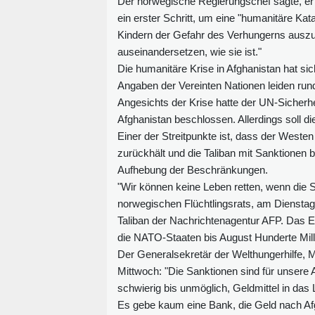
Der norwegische Regierungschef sagte, er w
ein erster Schritt, um eine "humanitäre Kata
Kindern der Gefahr des Verhungerns auszus
auseinandersetzen, wie sie ist."
Die humanitäre Krise in Afghanistan hat si
Angaben der Vereinten Nationen leiden run
Angesichts der Krise hatte der UN-Sicherh
Afghanistan beschlossen. Allerdings soll die
Einer der Streitpunkte ist, dass der Weste
zurückhält und die Taliban mit Sanktionen b
Aufhebung der Beschränkungen.
"Wir können keine Leben retten, wenn die 
norwegischen Flüchtlingsrats, am Dienstag
Taliban der Nachrichtenagentur AFP. Das Einf
die NATO-Staaten bis August Hunderte Mill
Der Generalsekretär der Welthungerhilfe,
Mittwoch: "Die Sanktionen sind für unsere A
schwierig bis unmöglich, Geldmittel in d
Es gebe kaum eine Bank, die Geld nach Afg