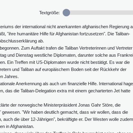
Textgröße:
eriums der international nicht anerkannten afghanischen Regierung a
t, "ihre humanitäre Hilfe für Afghanistan fortzusetzen". Die Taliban-
Abschlusserklärung ab.
gonnen. Zum Auftakt trafen die Taliban Vertreterinnen und Vertreter
ntag und Dienstag westliche Diplomaten, darunter solche aus Frankre
. Ein Treffen mit US-Diplomaten wurde nicht bestätigt. Es war die
retern und Taliban auf europäischem Boden seit der Rückkehr der
en Jahres.
tionale Anerkennung als auch um finanzielle Hilfe. International hage
, das die Taliban-Delegation extra mit einem gecharterten Jet hatte
lärte der norwegische Ministerpräsident Jonas Gahr Störe, die
g" gewesen. "Wir haben deutlich gemacht, dass wir wollen, dass die
auch die über 12-Jährigen", bekräftigte er. Der Westen wolle zude
en in Afghanistan.