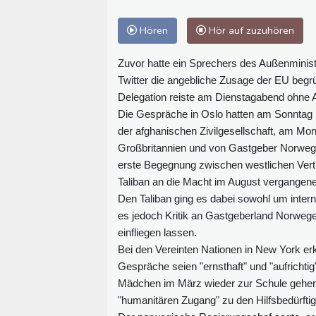
Hören
Hör auf zuzuhören
Zuvor hatte ein Sprechers des Außenminist
Twitter die angebliche Zusage der EU begrüß
Delegation reiste am Dienstagabend ohne 
Die Gespräche in Oslo hatten am Sonntag be
der afghanischen Zivilgesellschaft, am Mo
Großbritannien und von Gastgeber Norwegen
erste Begegnung zwischen westlichen Vert
Taliban an die Macht im August vergangen
Den Taliban ging es dabei sowohl um interna
es jedoch Kritik an Gastgeberland Norwegen
einfliegen lassen.
Bei den Vereinten Nationen in New York erk
Gespräche seien "ernsthaft" und "aufrichti
Mädchen im März wieder zur Schule gehen, 
"humanitären Zugang" zu den Hilfsbedürftig