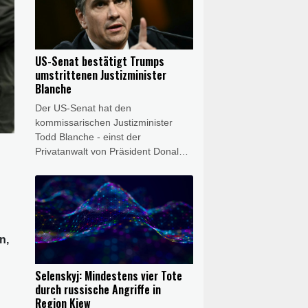
der Abstimmung demütig. Er sei
dem Senat "dankbar", dass dieser
"länger geblieben ist, um dieses
Verfahren abzuschließen", schrieb
US-Senat bestätigt Trumps
Blanche im Onlinedienst X.
umstrittenen Justizminister
Blanche
Der US-Senat hat den
kommissarischen Justizminister
Todd Blanche - einst der
Privatanwalt von Präsident Donald
Trump - im Amt bestätigt. Blanche
erhielt mit 50 zu 49 Stimmen am
Samstag allerdings nur eine äußerst
knappe Mehrheit.
n,
Selenskyj: Mindestens vier Tote
durch russische Angriffe in
Region Kiew