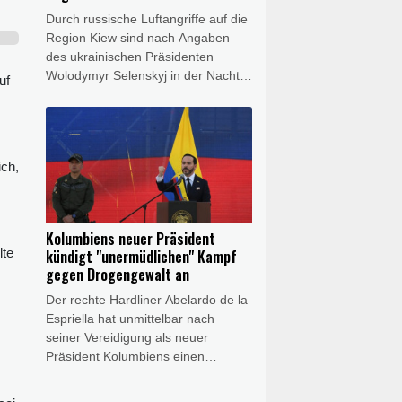
Durch russische Luftangriffe auf die
Region Kiew sind nach Angaben
des ukrainischen Präsidenten
Wolodymyr Selenskyj in der Nacht
uf
zum Samstag mindestens vier
Menschen getötet worden. Bei
einem Angriff seien eine
Großmutter, ein Großvater und ihr
ich,
dreijähriger Enkel getötet worden,
erklärte Selenskyj im Onlinedienst
X. Die staatlichen Rettungsdienste
veröffentlichten Fotos eines in
Kolumbiens neuer Präsident
Flammen stehenden Gebäudes.
lte
kündigt "unermüdlichen" Kampf
Selenskyj zufolge wurden vier
gegen Drogengewalt an
weitere Menschen ins Krankenhaus
Der rechte Hardliner Abelardo de la
gebracht.
Espriella hat unmittelbar nach
seiner Vereidigung als neuer
Präsident Kolumbiens einen
m
"unermüdlichen" Kampf gegen
Drogengewalt angekündigt. Der