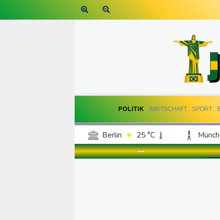
POLITIK
WIRTSCHAFT
SPORT
Berlin
25 °C
Münch
Frankfurt am Main
30 °C
--
Hannover
24 °C
Kö
Rostock
22 °C
Stut
Salzburg
29 °C
Ba