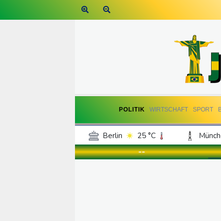
POLITIK
WIRTSCHAFT
SPORT
Berlin
25 °C
Münch
Frankfurt am Main
30 °C
--
Hannover
24 °C
Kö
Rostock
22 °C
Stut
Salzburg
29 °C
Ba