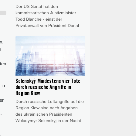
Der US-Senat hat den
kommissarischen Justizminister
Todd Blanche - einst der
Privatanwalt von Präsident Donald
Trump - im Amt bestätigt. Blanche
erhielt mit 50 zu 49 Stimmen am
n,
Samstag allerdings nur eine äußerst
e
knappe Mehrheit.
sten
Selenskyj: Mindestens vier Tote
 in
durch russische Angriffe in
Region Kiew
er
Durch russische Luftangriffe auf die
.
Region Kiew sind nach Angaben
des ukrainischen Präsidenten
e
Wolodymyr Selenskyj in der Nacht
zum Samstag mindestens vier
Menschen getötet worden. Bei