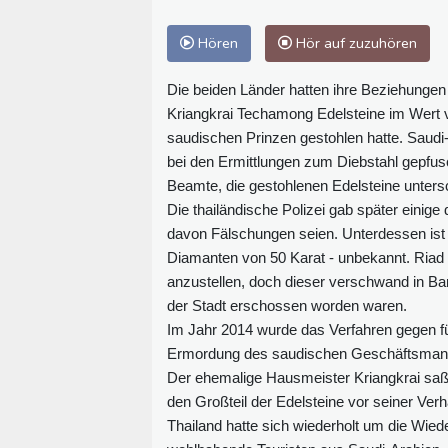
Hören
Hör auf zuzuhören
Die beiden Länder hatten ihre Beziehunge
Kriangkrai Techamong Edelsteine im Wert v
saudischen Prinzen gestohlen hatte. Saudi-
bei den Ermittlungen zum Diebstahl gepfus
Beamte, die gestohlenen Edelsteine unters
Die thailändische Polizei gab später einige
davon Fälschungen seien. Unterdessen ist d
Diamanten von 50 Karat - unbekannt. Ria
anzustellen, doch dieser verschwand in Ba
der Stadt erschossen worden waren.
Im Jahr 2014 wurde das Verfahren gegen fün
Ermordung des saudischen Geschäftsmanns 
Der ehemalige Hausmeister Kriangkrai saß
den Großteil der Edelsteine vor seiner Ve
Thailand hatte sich wiederholt um die Wied