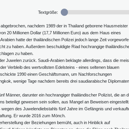
Textgröße:
n abgebrochen, nachdem 1989 der in Thailand geborene Hausmeister
on 20 Millionen Dollar (17,7 Millionen Euro) aus dem Haus eines
Arabien hatte der thailändischen Polizei jedoch lange Zeit vorgeworfe
cht zu haben. Außerdem beschuldigte Riad hochrangige thailändisch
chlagen zu haben.
 der Juwelen zurück. Saudi-Arabien beklagte allerdings, dass die mei
er Verbleib des wertvollsten Edelsteins - eines seltenen blauen
d schickte 1990 einen Geschäftsmann, um Nachforschungen
ngkok, wenige Tage nachdem bereits drei saudiarabische Diplomaten
f Männer, darunter ein hochrangiger thailändischer Polizist, die an d
beteiligt gewesen sein sollen, aus Mangel an Beweisen eingestellt
 wegen des Juwelendiebstahls fünf Jahre im Gefängnis und verkauft
rhaftung. Er wurde 2016 zum Mönch.
erherstellung der Beziehungen bemüht, auch in Hinblick auf