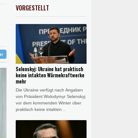
ze
preis
2.28%
4399.7
$
VORGESTELLT
USD
0.32%
1.1562
$
so früh wie nie
en Druck
 Recyclinganlage in Rotterdam
ter
Selenskyj: Ukraine hat praktisch
keine intakten Wärmekraftwerke
mehr
Die Ukraine verfügt nach Angaben
von Präsident Wolodymyr Selenskyj
vor dem kommenden Winter über
praktisch keine intakten
Wärmekraftwerke mehr. Grund
seien die nahezu täglichen
russischen Angriffe, sagte Selenskyj
am Samstag bei seinem ersten