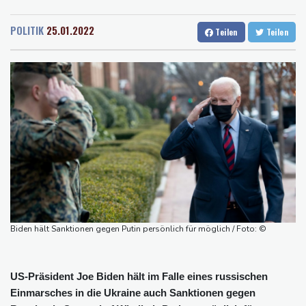
Rostock
17 °C
Stuttgart
17 °C
stärker überprüfen
Dresden
18 °C
Wien
23 °C
Röwekamp: Innenministerium muss zentral für Drohnenabwehr
POLITIK
25.01.2022
Teilen
Teilen
Salzburg
20 °C
zuständig sein
Baden-Baden
14 °C
Trump unternimmt neuen Vorstoß im Streit um US-
Staatsbürgerschaft
Erdogan reist zu Dreier-Gipfel mit Pakistan nach Saudi-Arabien
58 Soldaten im Jemen bei Huthi-Angriffen getötet - Regierung
kündigt Vergeltung an
UEFA hält an FIFA-Boykott fest - CAF hält zu Infantino
Jemen: 38 Soldaten bei Huthi-Angriffen getötet - Regierung
kündigt Vergeltung an
Mindestens zwei Tote bei Bombenexplosion in Kleinbus nahe
Biden hält Sanktionen gegen Putin persönlich für möglich / Foto: ©
Damaskus
US-Präsident Joe Biden hält im Falle eines russischen
Einmarsches in die Ukraine auch Sanktionen gegen