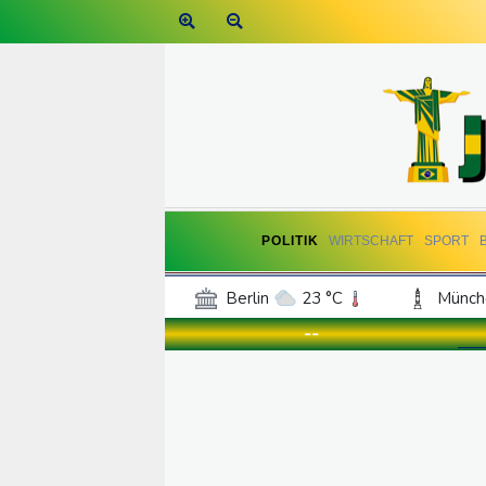
POLITIK
WIRTSCHAFT
SPORT
Berlin
23 °C
Münch
Frankfurt am Main
22 °C
--
Hannover
20 °C
Kö
Rostock
18 °C
Stut
Salzburg
20 °C
Ba