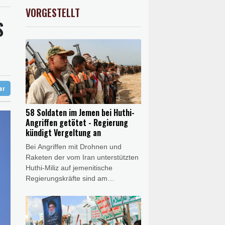
preis
-0.15%
4298.7
$
VORGESTELLT
USD
-0.28%
1.1523
$
S
diert
hne in Leipzig
ag gebrochen
eur Benchetrit bekannt
ter
58 Soldaten im Jemen bei Huthi-
Angriffen getötet - Regierung
kündigt Vergeltung an
Bei Angriffen mit Drohnen und
Raketen der vom Iran unterstützten
Huthi-Miliz auf jemenitische
Regierungskräfte sind am
Donnerstag nach Angaben der
Armee mindestens 58 Menschen
getötet worden. Dutzende
Menschen seien zudem verletzt