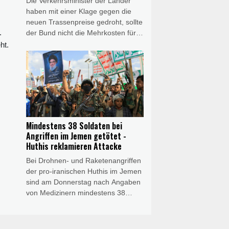
Die Verkehrsminister der Länder
haben mit einer Klage gegen die
neuen Trassenpreise gedroht, sollte
.
der Bund nicht die Mehrkosten für
die plötzlich deutlich erhöhte
ht.
Schienenmaut übernehmen. "Wir
senden heute gemeinsam ein
Signal der Geschlossenheit: Die
massiven Trassenpreissteigerungen
sind so nicht akzeptabel", erklärte
Bayerns Verkehrsminister Christian
Bernreiter nach einer digitalen
Mindestens 38 Soldaten bei
Verkehrsministerkonferenz. "Da der
Angriffen im Jemen getötet -
Bund bisher nicht bereit ist, die
Huthis reklamieren Attacke
Mehrkosten auszugleichen, sind die
Bei Drohnen- und Raketenangriffen
Länder bei weiterer Weigerung des
der pro-iranischen Huthis im Jemen
Bundes gezwungen zu klagen."
sind am Donnerstag nach Angaben
von Medizinern mindestens 38
Regierungssoldaten getötet worden.
Die Huthis reklamierten die Attacken
für sich, einem jemenitischen