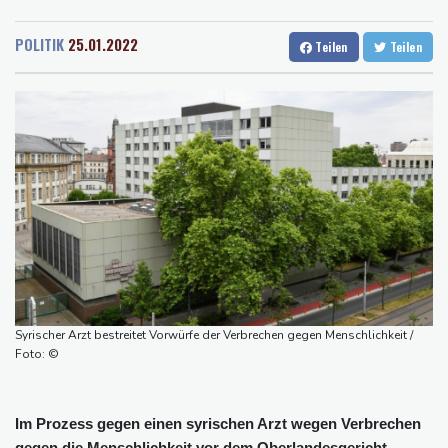
Rostock
21 °C
Stuttgart
26 °C
Schwimm-EM: Eikermann und Rösler gewinnen Silber und Bronze
Dresden
28 °C
Wien
31 °C
Syrische Staatsmedien: Bombe in Kleinbus nahe Damaskus
POLITIK
25.01.2022
Teilen
Teilen
Salzburg
21 °C
explodiert
Baden-Baden
23 °C
Bundesanwaltschaft übernimmt Ermittlungen zu Sprengstoff-
Drohne in Leipzig
42,2 Grad: Allzeit-Hitzerekord in der Slowakei nach nur einem
Tag gebrochen
Französische Sängerin Vanessa Paradis gibt Trennung von
Regisseur Benchetrit bekannt
Tour de France Femmes: Lippert sprintet am Etappensieg vorbei
Schwimm-EM: Hentschel/Müller gewinnen Synchron-Bronze
Syrischer Arzt bestreitet Vorwürfe der Verbrechen gegen Menschlichkeit /
Foto: ©
Im Prozess gegen einen syrischen Arzt wegen Verbrechen
gegen die Menschlichkeit vor dem Oberlandesgericht