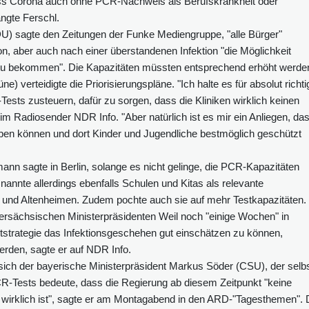
dass Corona auch ohne PCR-Nachweis als Berufskrankheit oder
angte Ferschl.
U) sagte den Zeitungen der Funke Mediengruppe, "alle Bürger"
n, aber auch nach einer überstandenen Infektion "die Möglichkeit
zu bekommen". Die Kapazitäten müssten entsprechend erhöht werde
) verteidigte die Priorisierungspläne. "Ich halte es für absolut richti
sts zusteuern, dafür zu sorgen, dass die Kliniken wirklich keinen
 Radiosender NDR Info. "Aber natürlich ist es mir ein Anliegen, da
eiben können und dort Kinder und Jugendliche bestmöglich geschützt
nn sagte in Berlin, solange es nicht gelinge, die PCR-Kapazitäten
nannte allerdings ebenfalls Schulen und Kitas als relevante
- und Altenheimen. Zudem pochte auch sie auf mehr Testkapazitäten.
ersächsischen Ministerpräsidenten Weil noch "einige Wochen" in
strategie das Infektionsgeschehen gut einschätzen zu können,
erden, sagte er auf NDR Info.
ich der bayerische Ministerpräsident Markus Söder (CSU), der selb
 PCR-Tests bedeute, dass die Regierung ab diesem Zeitpunkt "keine
l wirklich ist", sagte er am Montagabend in den ARD-"Tagesthemen". 