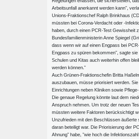
Regelungen erlassen, die sicherstellen, 
Arbeitsunfall anerkannt werden kann", verl
Unions-Fraktionschef Ralph Brinkhaus (CD
müssten bei Corona-Verdacht oder -Infektio
haben, durch einen PCR-Test Gewissheit 
Bundesfamilienministerin Anne Spiegel (Grüne
dass wenn wir auf einen Engpass bei PCR-Te
Engpass zu spüren bekommen", sagte sie im
Schulen und Kitas auch weiterhin offen bl
werden können."
Auch Grünen-Fraktionschefin Britta Haßelma
auszubauen, müsse priorisiert werden. Sie 
Einrichtungen neben Kliniken sowie Pflege
Die genaue Regelung könnte laut dem nied
Anspruch nehmen. Um trotz der neuen Test
müssten weitere Faktoren berücksichtigt w
Unzufrieden mit den Beschlüssen äußerte s
daran beteiligt war. Die Priorisierung der
Ahnung" habe, "wie hoch die Infektionszah