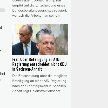
US-Präsident Donald Trump hat
empört auf die Entscheidung eines
Bundesberufungsgerichtes reagiert,
wonach die Arbeiten an seinem
umstrittenen Ballsaal-Projekt vorerst
nicht weitergehen dürfen. Die
nd
Justizentscheidung sei eine
"nationale Schande", erklärte er am
Freitag. Außerdem werde dadurch
die nationale Sicherheit bedroht,
k
setzte er offensichtlich mit Blick auf
einen unterirdischen Militärbunker
Frei: Über Beteiligung an AfD-
sowie weitere
Regierung entscheidet nicht CDU
Sicherheitsvorkehrungen im
in Sachsen-Anhalt
geplanten Erweiterungsbau des
bei
Die Entscheidung über die mögliche
Weißen Hauses hinzu. Zuvor hatte
h
Beteiligung an einer AfD-Regierung
der Präsident bereits angekündigt,
nach der Landtagswahl in Sachsen-
in Berufung zu gehen.
Anhalt liegt Unionsfraktionschef
Thorsten Frei (CDU) zufolge nicht
bei der CDU vor Ort. "Das
Kooperationsverbot mit der AfD ist