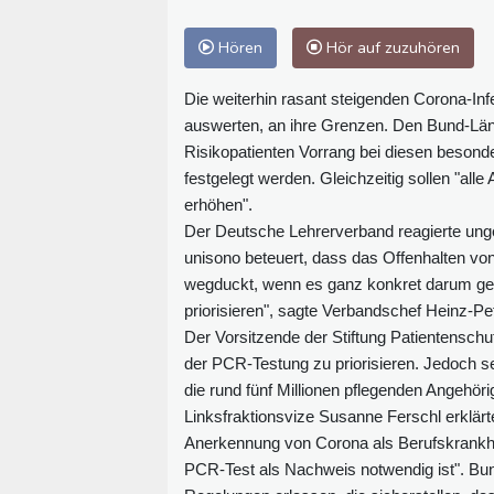
Hören
Hör auf zuzuhören
Die weiterhin rasant steigenden Corona-Inf
auswerten, an ihre Grenzen. Den Bund-Län
Risikopatienten Vorrang bei diesen beson
festgelegt werden. Gleichzeitig sollen "a
erhöhen".
Der Deutsche Lehrerverband reagierte ungeh
unisono beteuert, dass das Offenhalten von 
wegduckt, wenn es ganz konkret darum ge
priorisieren", sagte Verbandschef Heinz-
Der Vorsitzende der Stiftung Patientensch
der PCR-Testung zu priorisieren. Jedoch s
die rund fünf Millionen pflegenden Angehöri
Linksfraktionsvize Susanne Ferschl erklärt
Anerkennung von Corona als Berufskrankheit
PCR-Test als Nachweis notwendig ist". Bu