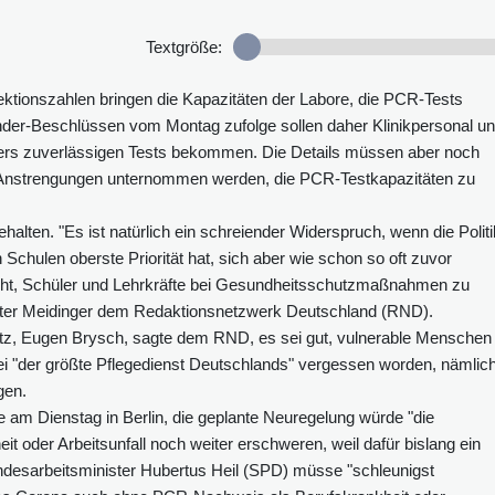
Textgröße:
ektionszahlen bringen die Kapazitäten der Labore, die PCR-Tests
der-Beschlüssen vom Montag zufolge sollen daher Klinikpersonal u
ders zuverlässigen Tests bekommen. Die Details müssen aber noch
lle Anstrengungen unternommen werden, die PCR-Testkapazitäten zu
alten. "Es ist natürlich ein schreiender Widerspruch, wenn die Politi
Schulen oberste Priorität hat, sich aber wie schon so oft zuvor
ht, Schüler und Lehrkräfte bei Gesundheitsschutzmaßnahmen zu
Peter Meidinger dem Redaktionsnetzwerk Deutschland (RND).
utz, Eugen Brysch, sagte dem RND, es sei gut, vulnerable Menschen 
ei "der größte Pflegedienst Deutschlands" vergessen worden, nämlic
gen.
e am Dienstag in Berlin, die geplante Neuregelung würde "die
 oder Arbeitsunfall noch weiter erschweren, weil dafür bislang ein
ndesarbeitsminister Hubertus Heil (SPD) müsse "schleunigst