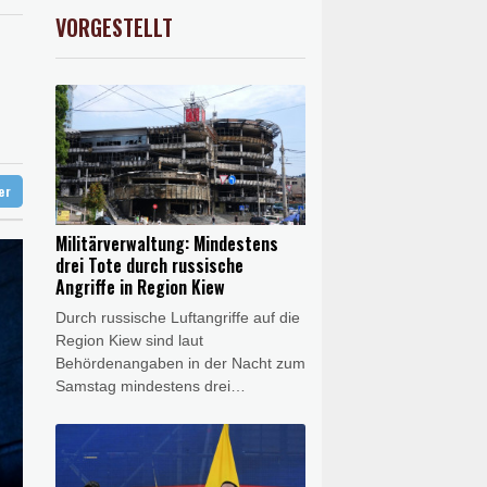
gen Drogengewalt an
AX
1.67%
4068.78
€
VORGESTELLT
USD
0.32%
1.1562
$
ür Lastwagen
hnt
in Sachsen-Anhalt
ter
Militärverwaltung: Mindestens
drei Tote durch russische
Angriffe in Region Kiew
Durch russische Luftangriffe auf die
Region Kiew sind laut
Behördenangaben in der Nacht zum
Samstag mindestens drei
Menschen getötet worden. Unter
den Opfern sei auch ein Kind, teilte
die Militärverwaltung der
ukrainischen Hauptstadtregion mit.