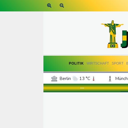
POLITIK
WIRTSCHAFT
SPORT
Berlin
13 °C
Münch
Frankfurt am Main
15 °C
--
Hannover
13 °C
Kö
Rostock
11 °C
Stut
Salzburg
18 °C
Ba