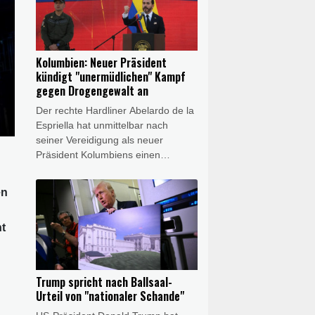
Bei den gleichen Angriffen
nordöstlich von Kiew seien drei
weitere Menschen verletzt worden.
Kolumbien: Neuer Präsident
kündigt "unermüdlichen" Kampf
gegen Drogengewalt an
Der rechte Hardliner Abelardo de la
Espriella hat unmittelbar nach
seiner Vereidigung als neuer
Präsident Kolumbiens einen
"unermüdlichen" Kampf gegen
Drogengewalt angekündigt. Der
en
Verbündete von US-Präsident
Donald Trump sagte am Freitag in
t
Cali, er werde wieder "Ordnung" in
das südamerikanische Land
bringen. Der 48-jährige Politik-
Neuling trat die Nachfolge des
Trump spricht nach Ballsaal-
linken Präsidenten Gustavo Petro
Urteil von "nationaler Schande"
an.