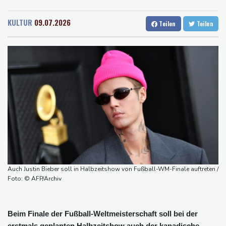
Rostock
28 °C
Stuttgart
35 °C
Flugstreichungen und Evakuierungen: Taifun "Dolphin" in
Dresden
33 °C
Wien
32 °C
Ostchina auf Land getroffen
KULTUR
09.07.2026
Teilen
Teilen
Salzburg
32 °C
Nächster Dreifachsieg für Aprilia - Fernández triumphiert
Baden-Baden
31 °C
Verkehrsminister Bilger will Boni von Bahnmanagern an Ziele
knüpfen
Bericht: Trotz Sanierung nur jeder vierte Zug zwischen Hamburg
und Berlin pünktlich
FC Bayern: Kompany setzt auf Musiala
Auch Justin Bieber soll in Halbzeitshow von Fußball-WM-Finale auftreten /
Foto: © AFP/Archiv
Beim Finale der Fußball-Weltmeisterschaft soll bei der
erstmals geplanten Halbzeitshow auch der kanadische