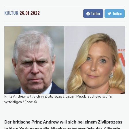
Rostock
18 °C
Stuttgart
22 °C
Vorstoß im Streit um US-Staatsbürgerschaft
Dresden
22 °C
Wien
24 °C
Würgeschlange an Kanalufer in Schleswig-Holstein entdeckt
KULTUR
26.01.2022
Teilen
Teilen
Salzburg
22 °C
Unter Traktor eingeklemmt: Zwölfjähriger stirbt in Nordrhein-
Baden-Baden
18 °C
Westfalen
Sri Lanka setzt nach Unruhen in Gefängnis Soldaten ein
Zuwächse in der Autobranche: Industrieproduktion legt im Juni
leicht zu
76-jähriger Landwirt in Nordrhein-Westfalen von Traktor
überrollt und getötet
Nach Tod von 37-Jähriger in Hessen: Tatverdächtiger wieder auf
freiem Fuß
Prinz Andrew will sich in Zivilprozess gegen Missbrauchsvorwürfe
verteidigen / Foto: ©
Der britische Prinz Andrew will sich bei einem Zivilprozess
in New York gegen die Missbrauchsvorwürfe der Klägerin