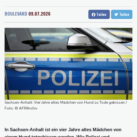
Rostock
20 °C
Stuttgart
28 °C
Flughafen zurück
Dresden
26 °C
Wien
30 °C
US-Berufungsgericht bestätigt Aussetzung von Trumps
BOULEVARD
09.07.2026
Teilen
Teilen
Salzburg
27 °C
umstrittenen Ballsaal-Plänen
Baden-Baden
27 °C
Nach Andrang auf Ceuta: Spanien und Italien streiten über
Grenzkontrollen
Niewiadoma fährt am Mont Ventoux ins Gelbe Trikot
Trumps umstrittener Justizminister Blanche kurz vor der
Bestätigung im Senat
Peru und Mexiko nehmen diplomatische Beziehungen wieder auf
"Steile Lernkurve": Kretschmann lobt Amtsführung von Merz
US-Unternehmen bauen im Juli Arbeitsplätze ab
Sachsen-Anhalt: Vier Jahre altes Mädchen von Hund zu Tode gebissen /
Foto: © AFP/Archiv
In Sachsen-Anhalt ist ein vier Jahre altes Mädchen von
einem Hund totgebissen worden. Wie Polizei und