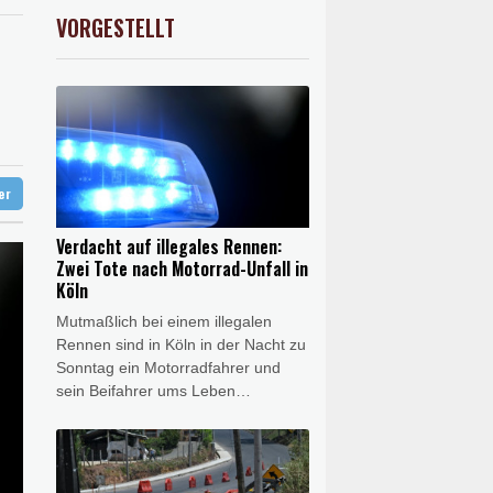
X
0.51%
18659.63
€
VORGESTELLT
USD
0.32%
1.1562
$
lt überschattet
e in China
ter
Verdacht auf illegales Rennen:
Zwei Tote nach Motorrad-Unfall in
Köln
Mutmaßlich bei einem illegalen
Rennen sind in Köln in der Nacht zu
Sonntag ein Motorradfahrer und
sein Beifahrer ums Leben
gekommen. Der Fahrer eines
zweiten Motorrads kam mit
schweren Verletzungen ins
Krankenhaus, wie die Polizei in der