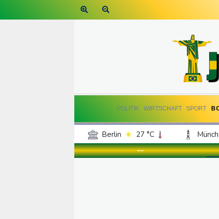
POLITIK
WIRTSCHAFT
SPORT
B
Berlin
27 °C
Münch
Frankfurt am Main
30 °C
--
Hannover
25 °C
Kö
Rostock
26 °C
Stut
Salzburg
27 °C
Ba