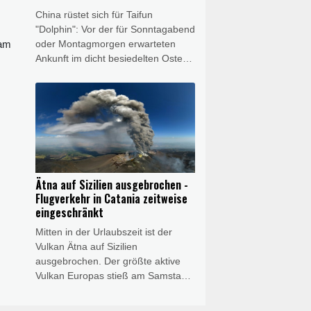
Zuvor hatte er seine Absicht
China rüstet sich für Taifun
bekräftigt, wieder für "Ordnung" zu
"Dolphin": Vor der für Sonntagabend
sorgen.
kam
oder Montagmorgen erwarteten
Ankunft im dicht besiedelten Osten
des Landes sind bereits mehr als
1000 Flüge gestrichen worden,
zehntausende Menschen wurden
evakuiert. Chinas Nationales
Meteorologisches Zentrum gab am
Sonntag eine Taifun-Warnung der
höchsten Stufe heraus. "Dolphin"
hatte in den vergangenen Tagen
Ätna auf Sizilien ausgebrochen -
bereits heftigen Regen und starke
Flugverkehr in Catania zeitweise
Winde über die japanische Insel
eingeschränkt
Okinawa gebracht, sieben
Mitten in der Urlaubszeit ist der
Menschen wurden verletzt.
Vulkan Ätna auf Sizilien
ausgebrochen. Der größte aktive
Vulkan Europas stieß am Samstag
eine riesige Wolke aus Rauch und
Asche aus. Am nahegelegenen