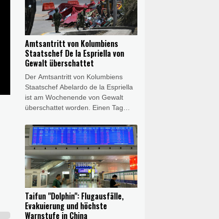
Domstadt mitteilte. Die Beamten
leiteten Ermittlungen wegen des
Verdachts eines verbotenen
Kraftfahrzeugrennens ein.
Amtsantritt von Kolumbiens
Staatschef De la Espriella von
Gewalt überschattet
Der Amtsantritt von Kolumbiens
Staatschef Abelardo de la Espriella
ist am Wochenende von Gewalt
überschattet worden. Einen Tag
nach der Vereidigung des rechten
Hardliners wurden am Samstag an
verschiedenen Orten des
n
südamerikanischen Landes zwei
Bombenanschläge verübt, wie die
Armee mitteilte. Für einen der
Anschläge machte das Militär
abtrünnige Guerillakämpfer
Taifun "Dolphin": Flugausfälle,
verantwortlich. De la Espriella
Evakuierung und höchste
verurteilte die Anschläge scharf.
Warnstufe in China