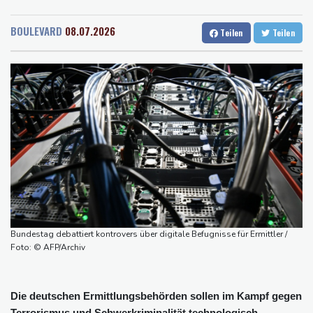
Rostock
16 °C
Stuttgart
14 °C
der Grünen
Dresden
17 °C
Wien
22 °C
Hitze und Niedrigwasser: Städte- und Gemeindebund fordert
BOULEVARD
08.07.2026
Teilen
Teilen
Salzburg
19 °C
"nationalen Kraftakt"
Baden-Baden
12 °C
Infantinos Investorenplan: FIFA-Experte fordert Aufarbeitung
Biathlon-Olympiasieger Jacquelin wird Teilzeit-Radprofi
Kircher: VAR nicht "zu kleinteilig" einsetzen
Kreise: Türkei will mit Pakistan und Saudi-Arabien
Verteidigungspakt schließen
Sprengstoff-Drohne am Leipziger Flughafen:
Bundesanwaltschaft übernimmt Ermittlungen
Bundestag debattiert kontrovers über digitale Befugnisse für Ermittler /
Foto: © AFP/Archiv
Die deutschen Ermittlungsbehörden sollen im Kampf gegen
Terrorismus und Schwerkriminalität technologisch