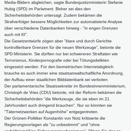
Media-Bildern abgleichen, sagte Bundesjustizministerin Stefanie
Hubig (SPD) im Parlament. Bisher sei dies den
Sicherheitsbehörden untersagt. Zudem bekämen die
Strafverfolger bessere Möglichkeiten zur automatisierte Analyse
über verschiedene Datenbanken hinweg - "in engen Grenzen
auch mit KI".
Die Gesetzentwürfe zögen aber "klare und durch Gerichte
kontrollierbare Grenzen für die neuen Werkzeuge", betonte die
SPD-Ministerin. Sie dürften nur bei schwereren Straftaten wie
Terrorismus, Kinderpornografie oder bei Tötungsdelikten
eingesetzt werden. Für den biometrischen Internetabgleich
brauche es auch immer eine staatsanwaltschaftliche Anordnung,
der Aufbau einer staatlichen Bilddatenbank sei verboten.
Der parlamentarische Staatssekretär im Bundesinnenministerium,
Christoph de Vries (CDU) betonte, mit der Reform bekämen die
Sicherheitsbehörden "die Werkzeuge, die sie eben im 21.
Jahrhundert auch dringend brauchen". Nur so könnten sie
"Täternetzwerken auf Augenhöhe" entgegentreten.
Der Grünen-Politiker Konstantin von Notz kritisierte die
Regierungsvorlagen als "zu unbestimmt" und "ohne
verhältnismäßige Sicherungsmechanismen". "Wenn Sie das so