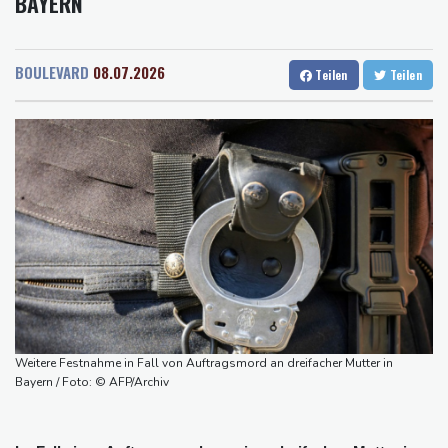
BAYERN
Rostock
20 °C
Stuttgart
22 °C
Größer als alle bisherigen US-Anlagen: Amazon finanziert für
Dresden
22 °C
Wien
24 °C
Rechenzentren riesiges Gaskraftwerk
Salzburg
23 °C
Nächste Pleite im Leagues Cup für Müller und Vancouver
BOULEVARD
08.07.2026
Teilen
Teilen
Baden-Baden
19 °C
Nowotny sieht Klopp als mögliche Stütze im Jugendbereich
Bayer-Boss Carro: "Wir wollen Titel gewinnen"
Bericht: EU importiert wieder mehr Flüssiggas aus Russland
Militärverwaltung: Mindestens drei Tote durch russische Angriffe
in Region Kiew
Weitere Festnahme in Fall von Auftragsmord an dreifacher Mutter in
Bayern / Foto: © AFP/Archiv