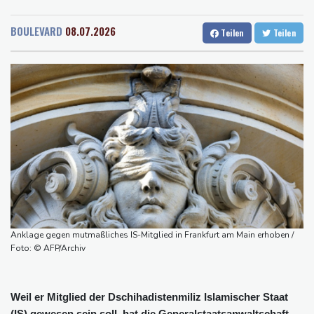
Rostock
20 °C
Stuttgart
28 °C
Erneut Waldbrand nahe Athen ausgebrochen - Dutzende
Dresden
30 °C
Wien
26 °C
Feuerwehrleute im Einsatz
BOULEVARD
08.07.2026
Teilen
Teilen
Salzburg
26 °C
Niedrigwasser: Handelsverband fordert dauerhafte Zulassung
Baden-Baden
21 °C
von Lang-Lkw
Frontalzusammenstoß in Mecklenburg-Vorpommern: Zwei Tote
und drei Schwerverletzte
2025 verunglückte alle 18 Minuten ein Kind im Straßenverkehr -
mehr Todesfälle
Auto gerät in Gegenverkehr: Drei Frauen sterben bei
Verkehrsunfall in Bayern
80-Jährige stirbt bei heftigem Waldbrand in Kanada
Westeuropa erlebt heißesten Juni und Juli seit Beginn der
Anklage gegen mutmaßliches IS-Mitglied in Frankfurt am Main erhoben /
Aufzeichnungen
Foto: © AFP/Archiv
Weil er Mitglied der Dschihadistenmiliz Islamischer Staat
(IS) gewesen sein soll, hat die Generalstaatsanwaltschaft