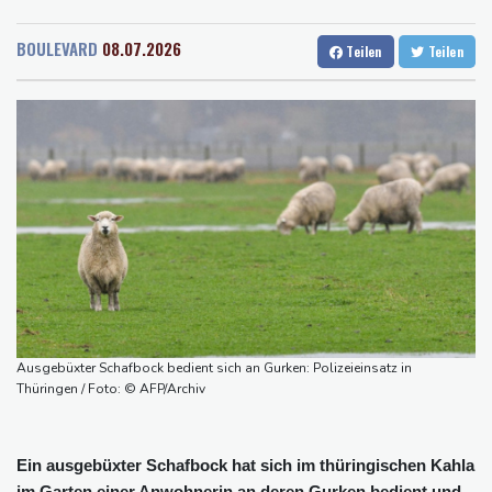
Rostock
11 °C
Stuttgart
14 °C
Bericht: EU importiert wieder mehr Flüssiggas aus Russland
Dresden
13 °C
Wien
22 °C
Militärverwaltung: Mindestens drei Tote durch russische Angriffe
BOULEVARD
08.07.2026
Teilen
Teilen
Salzburg
18 °C
in Region Kiew
Baden-Baden
14 °C
BUND kritisiert Lockerung von Sonntagsfahrverbot für Lkw - BDI
begrüßt es
Kolumbien: Neuer Präsident kündigt "unermüdlichen" Kampf
gegen Drogengewalt an
BUND kritisiert Lockerung von Sonn- und Feiertagsfahrverbot für
Lastwagen
Trump spricht nach Ballsaal-Urteil von "nationaler Schande"
Ausgebüxter Schafbock bedient sich an Gurken: Polizeieinsatz in
Thüringen / Foto: © AFP/Archiv
Ein ausgebüxter Schafbock hat sich im thüringischen Kahla
im Garten einer Anwohnerin an deren Gurken bedient und