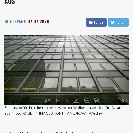
US
Rostock
28 °C
Stuttgart
35 °C
Ostchina auf Land getroffen
Dresden
33 °C
Wien
32 °C
Nächster Dreifachsieg für Aprilia - Fernández triumphiert
Salzburg
32 °C
Verkehrsminister Bilger will Boni von Bahnmanagern an Ziele
BOULEVARD
07.07.2026
Teilen
Teilen
Baden-Baden
31 °C
knüpfen
Bericht: Trotz Sanierung nur jeder vierte Zug zwischen Hamburg
und Berlin pünktlich
FC Bayern: Kompany setzt auf Musiala
Waldbrände in Kanada: Notstand in Provinz British Columbia
ausgerufen
Einsturz befürchtet: Instabiler New Yorker Wolkenkratzer löst Großalarm
aus / Foto: © GETTY IMAGES NORTH AMERICA/AFP/Archiv