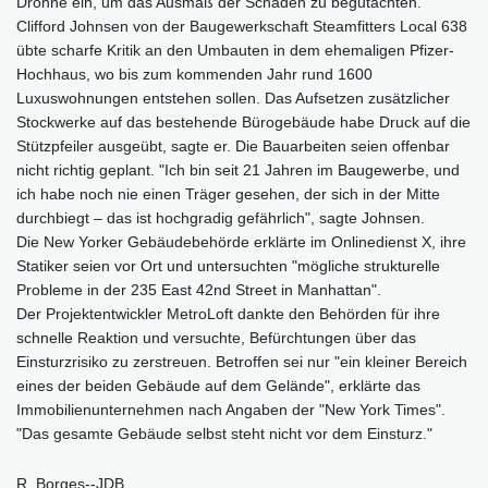
Drohne ein, um das Ausmaß der Schäden zu begutachten.
Clifford Johnsen von der Baugewerkschaft Steamfitters Local 638
übte scharfe Kritik an den Umbauten in dem ehemaligen Pfizer-
Hochhaus, wo bis zum kommenden Jahr rund 1600
Luxuswohnungen entstehen sollen. Das Aufsetzen zusätzlicher
Stockwerke auf das bestehende Bürogebäude habe Druck auf die
Stützpfeiler ausgeübt, sagte er. Die Bauarbeiten seien offenbar
nicht richtig geplant. "Ich bin seit 21 Jahren im Baugewerbe, und
ich habe noch nie einen Träger gesehen, der sich in der Mitte
durchbiegt – das ist hochgradig gefährlich", sagte Johnsen.
Die New Yorker Gebäudebehörde erklärte im Onlinedienst X, ihre
Statiker seien vor Ort und untersuchten "mögliche strukturelle
Probleme in der 235 East 42nd Street in Manhattan".
Der Projektentwickler MetroLoft dankte den Behörden für ihre
schnelle Reaktion und versuchte, Befürchtungen über das
Einsturzrisiko zu zerstreuen. Betroffen sei nur "ein kleiner Bereich
eines der beiden Gebäude auf dem Gelände", erklärte das
Immobilienunternehmen nach Angaben der "New York Times".
"Das gesamte Gebäude selbst steht nicht vor dem Einsturz."
R. Borges--JDB