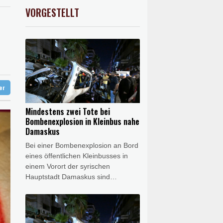
0.05%
26140.13
€
VORGESTELLT
USD
-0.25%
1.1526
$
diert
hne in Leipzig
ag gebrochen
ter
Mindestens zwei Tote bei
Bombenexplosion in Kleinbus nahe
Damaskus
Bei einer Bombenexplosion an Bord
eines öffentlichen Kleinbusses in
einem Vorort der syrischen
Hauptstadt Damaskus sind
mindestens zwei Menschen getötet
worden. 13 weitere Menschen seien
bei der Explosion in Dscharamana
verletzt worden, berichtete die