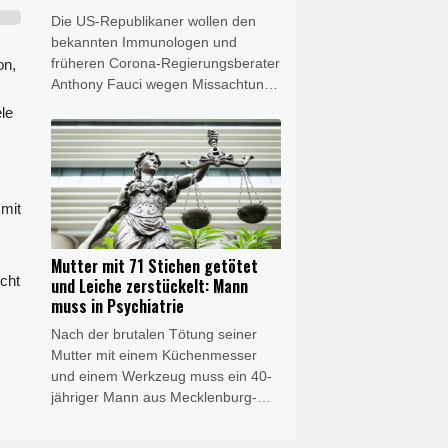
Die US-Republikaner wollen den
bekannten Immunologen und
früheren Corona-Regierungsberater
on,
Anthony Fauci wegen Missachtung
des Kongresses vor Gericht stellen
le
lassen. Ein Ausschuss des von den
Republikanern von US-Präsident
Donald Trump kontrollierten Senats
stimmte am Donnerstag für ein
 mit
entsprechendes Vorgehen.
Mutter mit 71 Stichen getötet
icht
und Leiche zerstückelt: Mann
muss in Psychiatrie
Nach der brutalen Tötung seiner
Mutter mit einem Küchenmesser
und einem Werkzeug muss ein 40-
jähriger Mann aus Mecklenburg-
Vorpommern dauerhaft in die
Psychiatrie. Das Landgericht