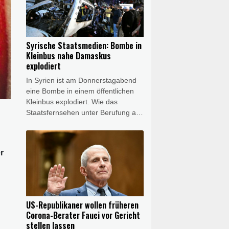
amtliche Nachrichtenagentur Sana
am Donnerstagabend unter
Berufung auf das
Gesundheitsministerium. In der
Syrische Staatsmedien: Bombe in
Gegend leben vor allem Drusen und
Kleinbus nahe Damaskus
Christen.
explodiert
In Syrien ist am Donnerstagabend
eine Bombe in einem öffentlichen
Kleinbus explodiert. Wie das
Staatsfernsehen unter Berufung auf
Behördenkreise berichtete,
ereignete sich die Explosion in
Dscharamana, einem Vorort der
r
Hauptstadt Damaskus. Mehrere
Krankenwagen fuhren zum Ort der
Explosion, berichtete ein Fotograf
der Nachrichtenagentur AFP. Eine
Hauptverkehrsstraße wurde für den
US-Republikaner wollen früheren
Verkehr gesperrt.
Corona-Berater Fauci vor Gericht
stellen lassen