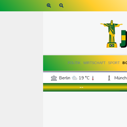
POLITIK
WIRTSCHAFT
SPORT
B
Berlin
19 °C
Münch
Frankfurt am Main
20 °C
--
Hannover
17 °C
Kö
Rostock
17 °C
Stut
Salzburg
21 °C
Ba