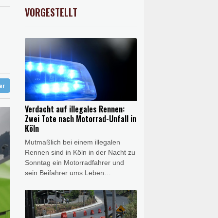
X
-0.07%
32407.2
€
VORGESTELLT
USD
0.32%
1.1562
$
lt überschattet
e in China
ter
Verdacht auf illegales Rennen:
Zwei Tote nach Motorrad-Unfall in
Köln
Mutmaßlich bei einem illegalen
Rennen sind in Köln in der Nacht zu
Sonntag ein Motorradfahrer und
sein Beifahrer ums Leben
gekommen. Der Fahrer eines
zweiten Motorrads kam mit
schweren Verletzungen ins
Krankenhaus, wie die Polizei in der