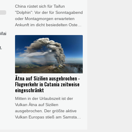
Zuvor hatte er seine Absicht
China rüstet sich für Taifun
bekräftigt, wieder für "Ordnung" zu
"Dolphin": Vor der für Sonntagabend
sorgen.
oder Montagmorgen erwarteten
Ankunft im dicht besiedelten Osten
des Landes sind bereits mehr als
 Mai
1000 Flüge gestrichen worden,
zehntausende Menschen wurden
t.
evakuiert. Chinas Nationales
Meteorologisches Zentrum gab am
Sonntag eine Taifun-Warnung der
höchsten Stufe heraus. "Dolphin"
hatte in den vergangenen Tagen
Ätna auf Sizilien ausgebrochen -
bereits heftigen Regen und starke
Flugverkehr in Catania zeitweise
Winde über die japanische Insel
eingeschränkt
Okinawa gebracht, sieben
Mitten in der Urlaubszeit ist der
Menschen wurden verletzt.
Vulkan Ätna auf Sizilien
ausgebrochen. Der größte aktive
Vulkan Europas stieß am Samstag
eine riesige Wolke aus Rauch und
Asche aus. Am nahegelegenen