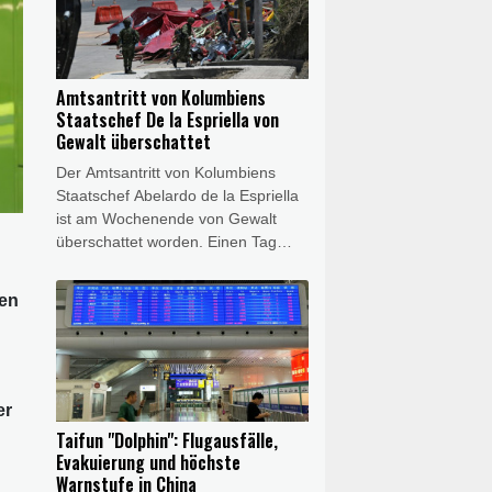
Domstadt mitteilte. Die Beamten
leiteten Ermittlungen wegen des
Verdachts eines verbotenen
Kraftfahrzeugrennens ein.
Amtsantritt von Kolumbiens
Staatschef De la Espriella von
Gewalt überschattet
Der Amtsantritt von Kolumbiens
Staatschef Abelardo de la Espriella
ist am Wochenende von Gewalt
überschattet worden. Einen Tag
nach der Vereidigung des rechten
Hardliners wurden am Samstag an
sen
verschiedenen Orten des
südamerikanischen Landes zwei
Bombenanschläge verübt, wie die
Armee mitteilte. Für einen der
Anschläge machte das Militär
er
abtrünnige Guerillakämpfer
Taifun "Dolphin": Flugausfälle,
verantwortlich. De la Espriella
Evakuierung und höchste
verurteilte die Anschläge scharf.
Warnstufe in China