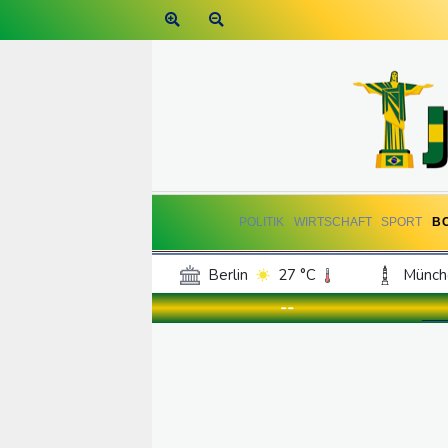
POLITIK
WIRTSCHAFT
SPORT
B
Berlin
27 °C
Münch
Frankfurt am Main
30 °C
--
Hannover
25 °C
Kö
Rostock
26 °C
Stut
Salzburg
27 °C
Ba