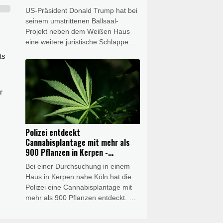
US-Präsident Donald Trump hat bei
seinem umstrittenen Ballsaal-
Projekt neben dem Weißen Haus
eine weitere juristische Schlappe
hinnehmen müssen. Ein
ts
Bundesberufungsgericht bestätigte
am Freitag die im April von einem
Richter angeordnete Aussetzung
r
der Bauarbeiten. Es begründete
sein Urteil mit der fehlenden
Zustimmung des Kongresses und
gab der US-Regierung zwei
Polizei entdeckt
Wochen Zeit, um gegebenenfalls
Cannabisplantage mit mehr als
den Obersten Gerichtshof
900 Pflanzen in Kerpen -
anzurufen.
Festnahme
Bei einer Durchsuchung in einem
Haus in Kerpen nahe Köln hat die
Polizei eine Cannabisplantage mit
mehr als 900 Pflanzen entdeckt. Ein
40-jähriger Verdächtiger wurde vor
Ort festgenommen, wie die Polizei