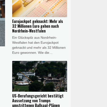
die Nachfolge des linken
Präsidenten Gustavo Petro an. De
la Espriella will unter anderem den
Kampf gegen Guerillagruppen und
Eurojackpot geknackt: Mehr als
den Drogenhandel im Land deutlich
32 Millionen Euro gehen nach
verschärfen und die Beziehungen
Nordrhein-Westfalen
zu den USA wieder ausbauen.
Ein Glückspilz aus Nordrhein-
Westfalen hat den Eurojackpot
geknackt und mehr als 32 Millionen
Euro gewonnen. Wie die
Westdeutsche Lotterie am Freitag
mitteilte, bekommt die Gewinnerin
oder der Gewinner 32.658.025
Euro. Die richtigen Gewinnzahlen
lauteten eins, drei, sechs, 13 und
23, mit den Eurozahlen fünf und
sieben.
US-Berufungsgericht bestätigt
Aussetzung von Trumps
umstrittenen Ballsaal-Plänen