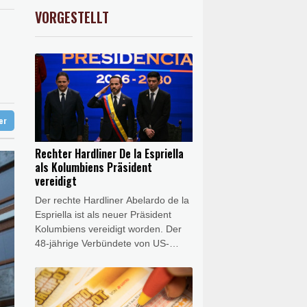
nd
X
-0.07%
32407.2
€
VORGESTELLT
USD
0.32%
1.1562
$
d Übergangslösungen
 Falschinformationen
digt
ter
Rechter Hardliner De la Espriella
als Kolumbiens Präsident
vereidigt
Der rechte Hardliner Abelardo de la
Espriella ist als neuer Präsident
Kolumbiens vereidigt worden. Der
48-jährige Verbündete von US-
Präsident Donald Trump legte am
Freitag in der
südwestkolumbianischen Großstadt
Cali den Amtseid ab und trat damit