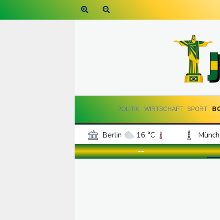
POLITIK
WIRTSCHAFT
SPORT
B
Berlin
16 °C
Münch
Frankfurt am Main
18 °C
--
Hannover
16 °C
Kö
Rostock
13 °C
Stut
Salzburg
20 °C
Ba