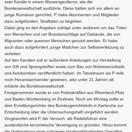
zwei Kanäle in einem Messengerdienst, wie die
Bundesanwaltschaft ausführte. Diese hätten sich vor allem an
junge Rumänen gerichtet. P. habe Abonnenten und Mitglieder
dazu aufgefordert, Straftaten zu begehen.
Dabei ging es den Angaben zufolge unter anderem um das Töten
von Menschen und um Brandanschläge auf Gebäude, die von
Migranten oder queeren Menschen genutzt werden. Er habe
auch dazu aufgefordert, junge Mädchen zur Selbstverletzung zu
verleiten.
Auf den Kanälen soll er außerdem Anleitungen zur Herstellung
von Gift und Sprengstoffen sowie zum Bau von Molotowcocktails
und Autobomben veröffentlicht haben. Im Tatzeitraum sei P. teils
noch Heranwachsender gewesen, also unter 21 Jahren alt,
erklärte die Bundesanwaltschaft.
Festgenommen wurde er von Polizeikräften aus Rheinland-Pfalz
und Baden-Württemberg im Enzkreis. Noch am Montag sollte er
dem Ermittlungsrichter des Bundesgerichtshofs in Karlsruhe zur
Entscheidung über die Untersuchungshaft vorgeführt werden.
Vorgeworfen wird P. der Versuch, als Rädelsführer eine
ausländische terroristische Vereinigung zu gründen. Hinzu kommt
die Vorbereitung einer schweren staatsgefährdenden Gewalttat.