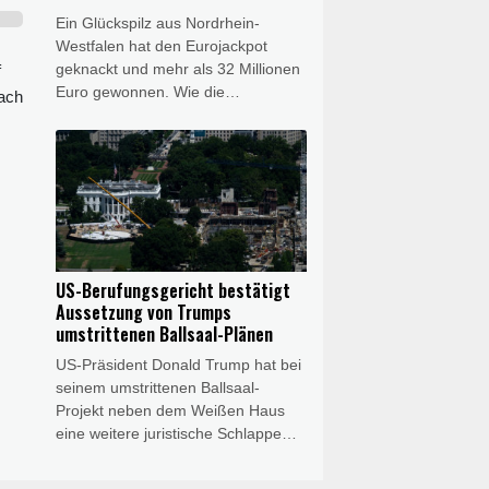
zu den USA wieder ausbauen.
Ein Glückspilz aus Nordrhein-
Westfalen hat den Eurojackpot
geknackt und mehr als 32 Millionen
f
Euro gewonnen. Wie die
nach
Westdeutsche Lotterie am Freitag
mitteilte, bekommt die Gewinnerin
oder der Gewinner 32.658.025
Euro. Die richtigen Gewinnzahlen
lauteten eins, drei, sechs, 13 und
23, mit den Eurozahlen fünf und
sieben.
US-Berufungsgericht bestätigt
Aussetzung von Trumps
umstrittenen Ballsaal-Plänen
US-Präsident Donald Trump hat bei
seinem umstrittenen Ballsaal-
Projekt neben dem Weißen Haus
eine weitere juristische Schlappe
hinnehmen müssen. Ein
Bundesberufungsgericht bestätigte