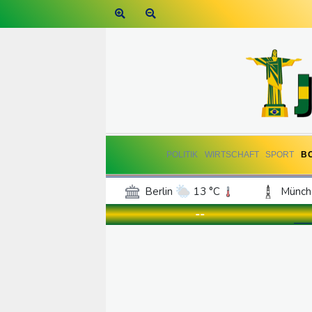
POLITIK
WIRTSCHAFT
SPORT
B
Berlin
13 °C
Münch
Frankfurt am Main
15 °C
--
Hannover
13 °C
Kö
Rostock
11 °C
Stut
Salzburg
18 °C
Ba