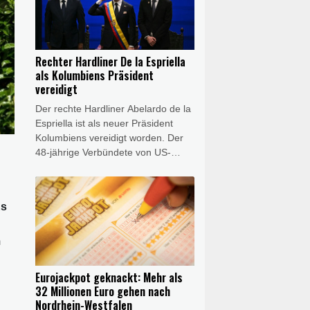
in Flüssen "den Schiffstransport
jetzt durch hunderte oder tausende
Lkw-Fahrten zu ersetzen", sagte
der BUND-Chef Olaf Bandt der
Rechter Hardliner De la Espriella
"Rheinischen Post"
als Kolumbiens Präsident
(Samstagsausgabe). Dies werde
vereidigt
"Menschen und Klima" belasten.
Der rechte Hardliner Abelardo de la
Espriella ist als neuer Präsident
Kolumbiens vereidigt worden. Der
48-jährige Verbündete von US-
Präsident Donald Trump legte am
Freitag in der
südwestkolumbianischen Großstadt
Es
Cali den Amtseid ab und trat damit
die Nachfolge des linken
Präsidenten Gustavo Petro an. De
m
la Espriella will unter anderem den
Kampf gegen Guerillagruppen und
Eurojackpot geknackt: Mehr als
den Drogenhandel im Land deutlich
32 Millionen Euro gehen nach
verschärfen und die Beziehungen
Nordrhein-Westfalen