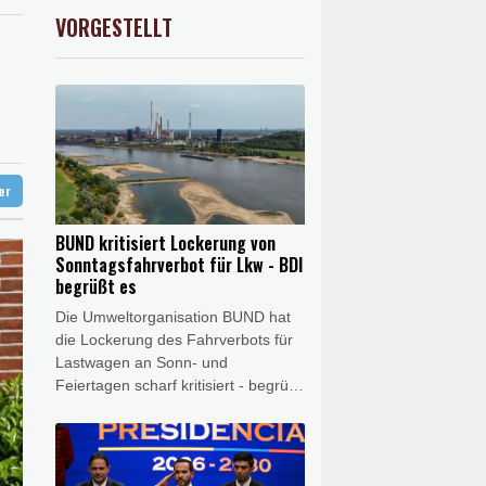
preis
2.28%
4399.7
$
VORGESTELLT
USD
0.32%
1.1562
$
 in Region Kiew
 begrüßt es
gen Drogengewalt an
ter
BUND kritisiert Lockerung von
Sonntagsfahrverbot für Lkw - BDI
begrüßt es
Die Umweltorganisation BUND hat
die Lockerung des Fahrverbots für
Lastwagen an Sonn- und
Feiertagen scharf kritisiert - begrüßt
wurde dies dagegen vom
Bundesverband der Deutschen
Industrie (BDI). Es sei keine
Lösung, wegen des Niedrigwassers