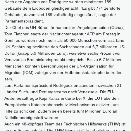
Nach den Angaben von Rodríguez wurden mindstens 189
Gebäude dem Erdboden gleichgemacht. "Es gibt 774 zerstörte
Gebäude, davon sind 189 vollständig eingestürzt", sagte der
Parlamentspräsident.
Der Chef des UN-Büros für humanitäre Angelegenheiten (Ocha),
Tom Fletcher, sagte der Nachrichtenagentur AFP am Freitag in
Genf, es würden noch mehr als 50.000 Menschen vermisst. Eine
UN-Schätzung bezifferte den Sachschaden auf 6,7 Milliarden US-
Dollar (knapp 5,9 Milliarden Euro), was etwa sechs Prozent von
Venezuelas Bruttoinlandsprodukt entspricht. Bis zu 6,7 Millionen
Menschen könnten Berechnungen der UN-Organisation für
Migration (IOM) zufolge von der Erdbebenkatastrophe betroffen
sein.
Laut Parlamentspräsident Rodríguez entsandten inzwischen 21
Länder Such- und Rettungsteams nach Venezuela. Die EU-
Außenbeauftragte Kaja Kallas erklärte bei X, die EU habe den
Europäischen Katastrophenschutz-Mechanismus aktiviert, um
Hilfe zu schicken. Zudem seien bereits fünf Millionen Euro an
Nothilfe bereitgestellt worden.
Auch ein 48-köpfiges Team des Technischen Hilfswerks (THW) ist
an der Suche beteiligt. Die THW-Einsatzkräfte arbeiteten an einer