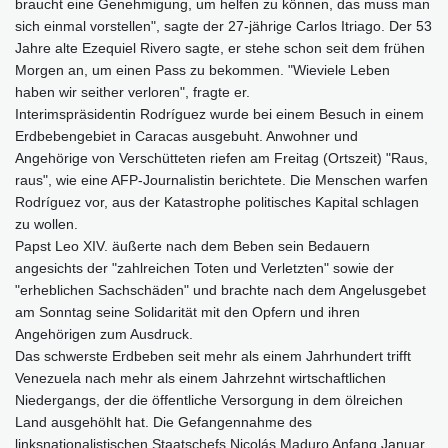
braucht eine Genehmigung, um helfen zu können, das muss man
sich einmal vorstellen", sagte der 27-jährige Carlos Itriago. Der 53
Jahre alte Ezequiel Rivero sagte, er stehe schon seit dem frühen
Morgen an, um einen Pass zu bekommen. "Wieviele Leben
haben wir seither verloren", fragte er.
Interimspräsidentin Rodríguez wurde bei einem Besuch in einem
Erdbebengebiet in Caracas ausgebuht. Anwohner und
Angehörige von Verschütteten riefen am Freitag (Ortszeit) "Raus,
raus", wie eine AFP-Journalistin berichtete. Die Menschen warfen
Rodríguez vor, aus der Katastrophe politisches Kapital schlagen
zu wollen.
Papst Leo XIV. äußerte nach dem Beben sein Bedauern
angesichts der "zahlreichen Toten und Verletzten" sowie der
"erheblichen Sachschäden" und brachte nach dem Angelusgebet
am Sonntag seine Solidarität mit den Opfern und ihren
Angehörigen zum Ausdruck.
Das schwerste Erdbeben seit mehr als einem Jahrhundert trifft
Venezuela nach mehr als einem Jahrzehnt wirtschaftlichen
Niedergangs, der die öffentliche Versorgung in dem ölreichen
Land ausgehöhlt hat. Die Gefangennahme des
linksnationalistischen Staatschefs Nicolás Maduro Anfang Januar