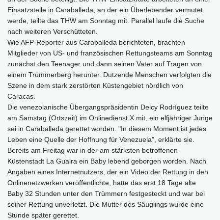
Einsatzstelle in Caraballeda, an der ein Überlebender vermutet
werde, teilte das THW am Sonntag mit. Parallel laufe die Suche
nach weiteren Verschütteten.
Wie AFP-Reporter aus Caraballeda berichteten, brachten
Mitglieder von US- und französischen Rettungsteams am Sonntag
zunächst den Teenager und dann seinen Vater auf Tragen von
einem Trümmerberg herunter. Dutzende Menschen verfolgten die
Szene in dem stark zerstörten Küstengebiet nördlich von
Caracas.
Die venezolanische Übergangspräsidentin Delcy Rodríguez teilte
am Samstag (Ortszeit) im Onlinedienst X mit, ein elfjähriger Junge
sei in Caraballeda gerettet worden. "In diesem Moment ist jedes
Leben eine Quelle der Hoffnung für Venezuela", erklärte sie.
Bereits am Freitag war in der am stärksten betroffenen
Küstenstadt La Guaira ein Baby lebend geborgen worden. Nach
Angaben eines Internetnutzers, der ein Video der Rettung in den
Onlinenetzwerken veröffentlichte, hatte das erst 18 Tage alte
Baby 32 Stunden unter den Trümmern festgesteckt und war bei
seiner Rettung unverletzt. Die Mutter des Säuglings wurde eine
Stunde später gerettet.