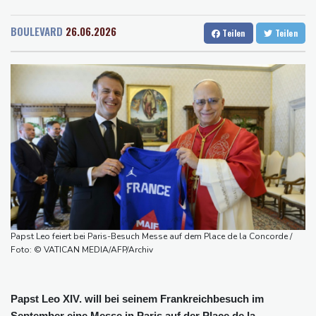
Rostock
24 °C
Stuttgart
28 °C
Medien: Ukrainisches Flugzeug in Leipzig neben Drohne war mit
Dresden
31 °C
Wien
34 °C
Munition beladen
BOULEVARD
26.06.2026
Teilen
Teilen
Salzburg
27 °C
Schauspielerin Iris Berben bekommt Deutschen Kulturpolitikpreis
Baden-Baden
20 °C
Passagierverkehr an deutschen Flughäfen im ersten Halbjahr
gesunken
Papst Leo bei Besuch in Assisi von tausenden jungen Menschen
begeistert empfangen
Hausärzte kritisieren Untätigkeit der Regierung in Hitzekrise
Übernahmekampf: Commerzbank geht mit Rekordergebnis in
Gespräche mit der Unicredit
Nach Drohnen-Vorfall an Leipziger Flughafen: Suche nach
weiterem Objekt dauert an
Papst Leo feiert bei Paris-Besuch Messe auf dem Place de la Concorde /
Foto: © VATICAN MEDIA/AFP/Archiv
Papst Leo XIV. will bei seinem Frankreichbesuch im
September eine Messe in Paris auf der Place de la