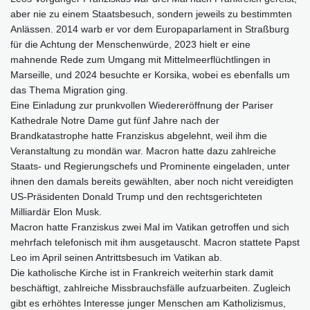
aber nie zu einem Staatsbesuch, sondern jeweils zu bestimmten
Anlässen. 2014 warb er vor dem Europaparlament in Straßburg
für die Achtung der Menschenwürde, 2023 hielt er eine
mahnende Rede zum Umgang mit Mittelmeerflüchtlingen in
Marseille, und 2024 besuchte er Korsika, wobei es ebenfalls um
das Thema Migration ging.
Eine Einladung zur prunkvollen Wiedereröffnung der Pariser
Kathedrale Notre Dame gut fünf Jahre nach der
Brandkatastrophe hatte Franziskus abgelehnt, weil ihm die
Veranstaltung zu mondän war. Macron hatte dazu zahlreiche
Staats- und Regierungschefs und Prominente eingeladen, unter
ihnen den damals bereits gewählten, aber noch nicht vereidigten
US-Präsidenten Donald Trump und den rechtsgerichteten
Milliardär Elon Musk.
Macron hatte Franziskus zwei Mal im Vatikan getroffen und sich
mehrfach telefonisch mit ihm ausgetauscht. Macron stattete Papst
Leo im April seinen Antrittsbesuch im Vatikan ab.
Die katholische Kirche ist in Frankreich weiterhin stark damit
beschäftigt, zahlreiche Missbrauchsfälle aufzuarbeiten. Zugleich
gibt es erhöhtes Interesse junger Menschen am Katholizismus,