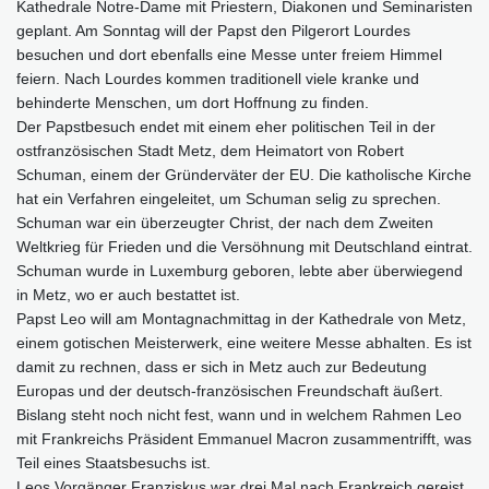
Kathedrale Notre-Dame mit Priestern, Diakonen und Seminaristen
geplant. Am Sonntag will der Papst den Pilgerort Lourdes
besuchen und dort ebenfalls eine Messe unter freiem Himmel
feiern. Nach Lourdes kommen traditionell viele kranke und
behinderte Menschen, um dort Hoffnung zu finden.
Der Papstbesuch endet mit einem eher politischen Teil in der
ostfranzösischen Stadt Metz, dem Heimatort von Robert
Schuman, einem der Gründerväter der EU. Die katholische Kirche
hat ein Verfahren eingeleitet, um Schuman selig zu sprechen.
Schuman war ein überzeugter Christ, der nach dem Zweiten
Weltkrieg für Frieden und die Versöhnung mit Deutschland eintrat.
Schuman wurde in Luxemburg geboren, lebte aber überwiegend
in Metz, wo er auch bestattet ist.
Papst Leo will am Montagnachmittag in der Kathedrale von Metz,
einem gotischen Meisterwerk, eine weitere Messe abhalten. Es ist
damit zu rechnen, dass er sich in Metz auch zur Bedeutung
Europas und der deutsch-französischen Freundschaft äußert.
Bislang steht noch nicht fest, wann und in welchem Rahmen Leo
mit Frankreichs Präsident Emmanuel Macron zusammentrifft, was
Teil eines Staatsbesuchs ist.
Leos Vorgänger Franziskus war drei Mal nach Frankreich gereist,