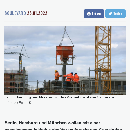
Rostock
16 °C
Stuttgart
15 °C
Nächste Pleite im Leagues Cup für Müller und Vancouver
Dresden
15 °C
Wien
22 °C
Nowotny sieht Klopp als mögliche Stütze im Jugendbereich
BOULEVARD
26.01.2022
Teilen
Teilen
Salzburg
20 °C
Bayer-Boss Carro: "Wir wollen Titel gewinnen"
Baden-Baden
14 °C
Bericht: EU importiert wieder mehr Flüssiggas aus Russland
Militärverwaltung: Mindestens drei Tote durch russische Angriffe
in Region Kiew
BUND kritisiert Lockerung von Sonntagsfahrverbot für Lkw - BDI
begrüßt es
Kolumbien: Neuer Präsident kündigt "unermüdlichen" Kampf
gegen Drogengewalt an
Berlin, Hamburg und München wollen Vorkaufsrecht von Gemeinden
stärken / Foto: ©
Berlin, Hamburg und München wollen mit einer
gemeinsamen Initiative das Vorkaufsrecht von Gemeinden