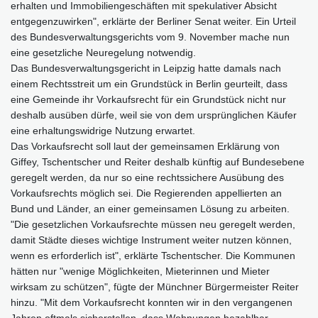
erhalten und Immobiliengeschäften mit spekulativer Absicht
entgegenzuwirken", erklärte der Berliner Senat weiter. Ein Urteil
des Bundesverwaltungsgerichts vom 9. November mache nun
eine gesetzliche Neuregelung notwendig.
Das Bundesverwaltungsgericht in Leipzig hatte damals nach
einem Rechtsstreit um ein Grundstück in Berlin geurteilt, dass
eine Gemeinde ihr Vorkaufsrecht für ein Grundstück nicht nur
deshalb ausüben dürfe, weil sie von dem ursprünglichen Käufer
eine erhaltungswidrige Nutzung erwartet.
Das Vorkaufsrecht soll laut der gemeinsamen Erklärung von
Giffey, Tschentscher und Reiter deshalb künftig auf Bundesebene
geregelt werden, da nur so eine rechtssichere Ausübung des
Vorkaufsrechts möglich sei. Die Regierenden appellierten an
Bund und Länder, an einer gemeinsamen Lösung zu arbeiten.
"Die gesetzlichen Vorkaufsrechte müssen neu geregelt werden,
damit Städte dieses wichtige Instrument weiter nutzen können,
wenn es erforderlich ist", erklärte Tschentscher. Die Kommunen
hätten nur "wenige Möglichkeiten, Mieterinnen und Mieter
wirksam zu schützen", fügte der Münchner Bürgermeister Reiter
hinzu. "Mit dem Vorkaufsrecht konnten wir in den vergangenen
Jahren oftmals sicherstellen, dass Wohnungen bezahlbar