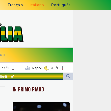
l
Français
Italiano
Português
LUTE
23 °C
Napoli
26 °C
limitato'
limitato'
IN PRIMO PIANO
stan'