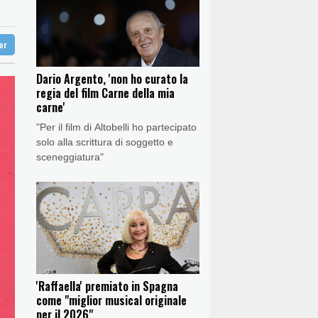
stan'
gentino, scontri
ter
gentino, scontri
Dario Argento, 'non ho curato la
regia del film Carne della mia
carne'
"Per il film di Altobelli ho partecipato
solo alla scrittura di soggetto e
sceneggiatura"
'Raffaella' premiato in Spagna
come "miglior musical originale
per il 2026"