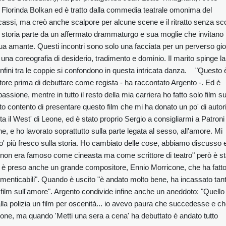
 Florinda Bolkan ed è tratto dalla commedia teatrale omonima del
incassi, ma creò anche scalpore per alcune scene e il ritratto senza sc
 La storia parte da un affermato drammaturgo e sua moglie che invitano
ua amante. Questi incontri sono solo una facciata per un perverso gi
 una coreografia di desiderio, tradimento e dominio. Il marito spinge la
onfini tra le coppie si confondono in questa intricata danza. "Questo 
tore prima di debuttare come regista - ha raccontato Argento -. Ed è
assione, mentre in tutto il resto della mia carriera ho fatto solo film s
olto contento di presentare questo film che mi ha donato un po' di autori
a il West' di Leone, ed è stato proprio Sergio a consigliarmi a Patroni
e, e ho lavorato soprattutto sulla parte legata al sesso, all'amore. Mi
 più fresco sulla storia. Ho cambiato delle cose, abbiamo discusso e 
fi, "non era famoso come cineasta ma come scrittore di teatro" però è s
 Si è preso anche un grande compositore, Ennio Morricone, che ha fatt
menticabili". Quando è uscito "è andato molto bene, ha incassato tant
 film sull'amore". Argento condivide infine anche un aneddoto: "Quello
alla polizia un film per oscenità... io avevo paura che succedesse e c
ione, ma quando 'Metti una sera a cena' ha debuttato è andato tutto