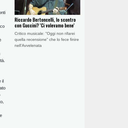
onti
Riccardo Bertoncelli, lo scontro
con Guccini? 'Ci volevamo bene'
oco
Critico musicale: "Oggi non rifarei
quella recensione" che lo fece finire
è
nell'Avvelenata
u
tà.
il
tato
o
o,
he