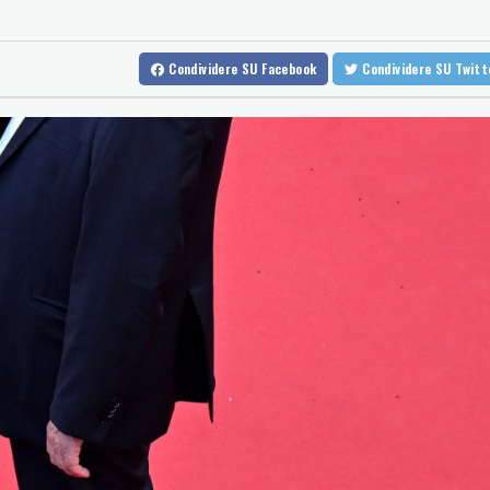
Fonti saudite, 'oggi firma patto di mutua difesa con Turchia e Paki
Protesta contro la legge sulla proprietà davanti al Parlamento ar
Condividere
SU Facebook
Condividere
SU Twit
Protesta contro la legge sulla proprietà davanti al Parlamento ar
Sanchez presiederà una riunione in videocall sulla crisi a Ceuta
Sanchez presiederà una riunione in videocall sulla crisi a Ceuta