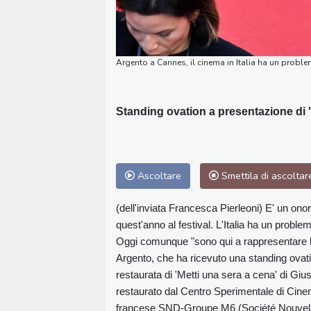
Argento a Cannes, il cinema in Italia ha un proble
Standing ovation a presentazione di '
Ascoltare
Smettila di ascoltar
(dell'inviata Francesca Pierleoni) E' un onore
quest'anno al festival. L'Italia ha un problem
Oggi comunque "sono qui a rappresentare l'Ita
Argento, che ha ricevuto una standing ovat
restaurata di 'Metti una sera a cena' di Gius
restaurato dal Centro Sperimentale di Cinem
francese SND-Groupe M6 (Société Nouvelle d