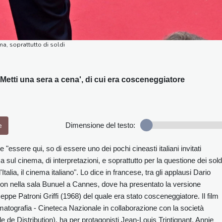
ma, soprattutto di soldi
Metti una sera a cena', di cui era cosceneggiatore
e
Dimensione del testo:
 "essere qui, so di essere uno dei pochi cineasti italiani invitati
a sul cinema, di interpretazioni, e soprattutto per la questione dei soldi
lia, il cinema italiano". Lo dice in francese, tra gli applausi Dario
ion nella sala Bunuel a Cannes, dove ha presentato la versione
eppe Patroni Griffi (1968) del quale era stato cosceneggiatore. Il film
atografia - Cineteca Nazionale in collaborazione con la società
e Distribution), ha per protagonisti Jean-Louis Trintignant, Annie