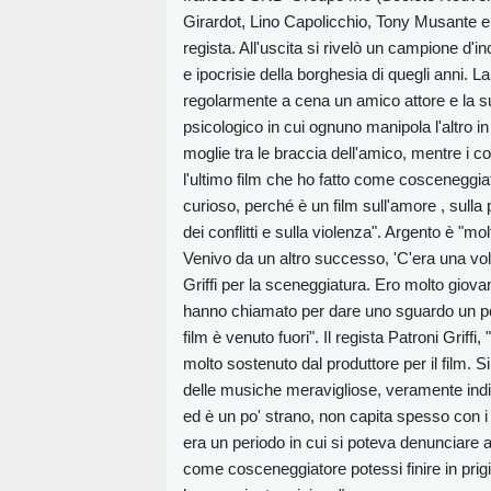
Girardot, Lino Capolicchio, Tony Musante e
regista. All'uscita si rivelò un campione d'
e ipocrisie della borghesia di quegli anni.
regolarmente a cena un amico attore e la s
psicologico in cui ognuno manipola l'altro in
moglie tra le braccia dell'amico, mentre i c
l'ultimo film che ho fatto come cosceneggia
curioso, perché è un film sull'amore , sulla p
dei conflitti e sulla violenza". Argento è "m
Venivo da un altro successo, 'C'era una volt
Griffi per la sceneggiatura. Ero molto giovan
hanno chiamato per dare uno sguardo un po'
film è venuto fuori". Il regista Patroni Grif
molto sostenuto dal produttore per il film.
delle musiche meravigliose, veramente indi
ed è un po' strano, non capita spesso con i
era un periodo in cui si poteva denunciare 
come cosceneggiatore potessi finire in prig