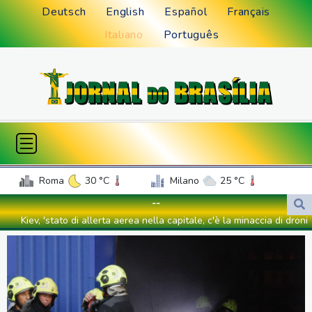
Deutsch
English
Español
Français
Italiano
Português
Roma
30 °C
Milano
25 °C
Palermo
27 °C
Venezia
24 °C
--
Napoli
28 °C
Kiev, 'stato di allerta aerea nella capitale, c'è la minaccia di droni
nemici'
Kiev, 'stato di allerta aerea nella capitale, c'è la minaccia di droni
nemici'
Brasile, la deforestazione in Amazzonia ai minimi da un decennio