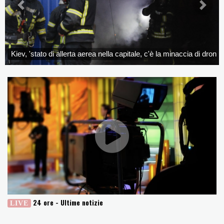
Brasile, la deforestazione in Amazzonia ai minimi da un decennio
Precedente
Prossi
De la Espriella giura da presidente della Colombia e promette la
'Patria Milagro'
De la Espriella giura da presidente della Colombia e promette la
Kiev, 'stato di allerta aerea nella capitale, c'è la minaccia di droni 
'Patria Milagro'
Trump chiede alla procuratrice di riaprire il caso della vasca del
Lincoln Memorial
Trump chiede alla procuratrice di riaprire il caso della vasca del
Lincoln Memorial
Usa, 'ci aspettiamo un accordo a breve con l'Iran, poi via il blocco
navale'
Usa, 'ci aspettiamo un accordo a breve con l'Iran, poi via il blocco
navale'
24 ore - Ultime notizie
LIVE