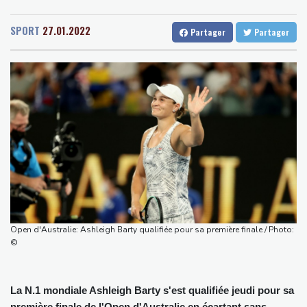
Senegal
25 °C
Togo
23 °C
Amazon fait construire au Texas une immense centrale à gaz
Gabon
24 °C
Kamerun
19 °C
pour ses centres de données
SPORT
27.01.2022
Partager
Partager
Haiti
23 °C
Madagascar
19 °C
Présidentielle: Gabriel Attal porte plainte, dénonçant une
Congo
26 °C
Cayenne
16 °C
ingérence russe
French Guiana
20 °C
Nocturne et amatrice de café: une nouvelle espèce de grenouille
Bruxelles
17 °C
Vancouver
19 °C
découverte au Costa Rica
Monte-Carlo
29 °C
Colombie: le président de la Espriella promet de combattre "sans
répit" le narcotrafic
Le rappeur Moha La Squale condamné à deux ans pour des
violences sur deux femmes
Colombie: le président de la Espriella promet de combattre "sans
répit le narcoterrorisme"
Open d'Australie: Ashleigh Barty qualifiée pour sa première finale / Photo:
La justice bloque à nouveau la salle de bal de Trump, qui va
©
saisir la Cour suprême
La N.1 mondiale Ashleigh Barty s'est qualifiée jeudi pour sa
première finale de l'Open d'Australie en écartant sans