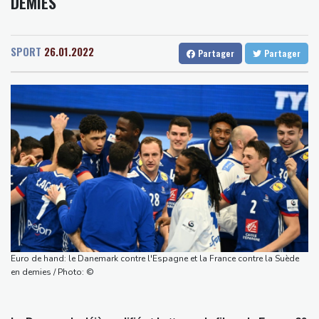
DEMIES
Senegal
26 °C
Togo
24 °C
ans de défier le temps
Gabon
31 °C
Kamerun
27 °C
Après cinq mois de guerre, des Iraniens forcés à des sacrifices
Haiti
23 °C
Madagascar
23 °C
au quotidien
SPORT
26.01.2022
Partager
Partager
Congo
31 °C
Cayenne
21 °C
Une photojournaliste de l'AFP blessée par Israël honorée lors
French Guiana
20 °C
d'une cérémonie pour la liberté de la presse
Bruxelles
21 °C
Vancouver
16 °C
Guatemala: fin de l'éruption du volcan de Fuego, les évacués
Monte-Carlo
30 °C
rentrent chez eux
Le Rhin s'assèche, l'industrie allemande en quête de solutions
Paris vole vers des Everests boursiers en attendant un accord
pour Ormuz
Venezuela: la gauche se fissure face à la proximité avec les
Etats-Unis
Meta se lance sur le marché des logiciels écrits par l'IA, dominé
Euro de hand: le Danemark contre l'Espagne et la France contre la Suède
par Anthropic et OpenAI
en demies / Photo: ©