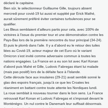
déclaré le capitaine.
Bien sûr, le sélectionneur Guillaume Gille, toujours absent
mercredi pour covid-19 lui aussi et suppléé par Erick Mathé,
aurait sûrement préféré éviter certaines turbulences pour se
qualifier.
Les Bleus semblaient d’ailleurs partis pour cela, avec 100% de
victoires à l’issue du premier tour et une démonstration contre les
Pays-Bas lors de la première rencontre du tour principal (34-24).
Et puis le plomb dans l’aile. Il y a d’abord eu le retour des tuiles
liées au Covid-19, acteur majeur de cet Euro où le variant
Omicron s’est invité comme adversaire commun à toutes les
nations engagées. La France en a eu son lot avec Karl Konan
d'abord puis Mahé et Gille, Ludovic Fabregas étant lui malade
(mais pas positif) lors de la défaite face à l'Islande.
Cette déroute face aux insulaires (29-21) avait semblé sonné le
glas des espoirs français, jusqu'à ce que les Croates les
réaniment en battant contre toute attente les Nordiques lundi.
La roue semblait à nouveau tourner dans le bon sens. La France
retrouvait Karl Konan et Ludovic Fabregas et s’imposait devant le
Monténégro. Un nul contre le Danemark leur suffisait désormais.