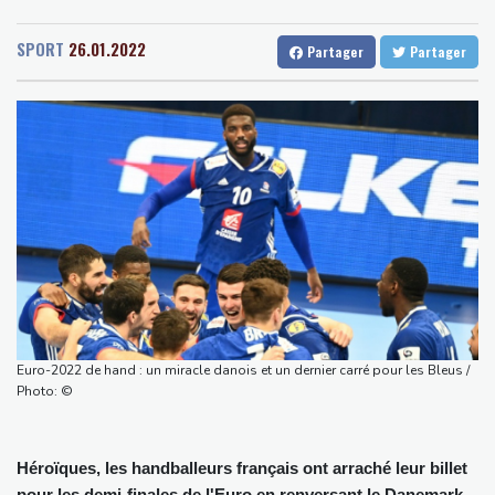
Senegal
33 °C
Togo
25 °C
Thaïlande : éleves et professeurs pleurent une fillette tuée dans
Gabon
29 °C
Kamerun
34 °C
la fusillade
SPORT
26.01.2022
Partager
Partager
Haiti
26 °C
Madagascar
20 °C
Mexique : après des années d'accalmie, la violence se rappelle
Congo
30 °C
Cayenne
28 °C
aux habitants du Zacatecas
French Guiana
28 °C
Une épave romaine chargée de centaines d'amphores
Bruxelles
30 °C
Vancouver
14 °C
découverte au large de la Sicile
Monte-Carlo
31 °C
Euro de natation: Léon Marchand à la fois "déçu" et "soulagé"
après ses forfaits
L'Iran exige pour rouvrir Ormuz que les Etats-Unis acceptent
"toutes" ses conditions
Vols suspendus et évacuations en Chine, où le typhon Dolphin a
touché terre
Euro-2022 de hand : un miracle danois et un dernier carré pour les Bleus /
Vaste feu de forêt dans l'ouest du Canada: 20.000 évacués, l'état
Photo: ©
d'urgence déclaré
Héroïques, les handballeurs français ont arraché leur billet
pour les demi-finales de l'Euro en renversant le Danemark