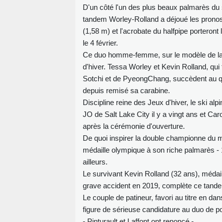
D'un côté l'un des plus beaux palmarès du sk
tandem Worley-Rolland a déjoué les pronost
(1,58 m) et l'acrobate du halfpipe porteront
le 4 février.
Ce duo homme-femme, sur le modèle de la 
d'hiver. Tessa Worley et Kevin Rolland, qui
Sotchi et de PyeongChang, succèdent au qu
depuis remisé sa carabine.
Discipline reine des Jeux d'hiver, le ski alp
JO de Salt Lake City il y a vingt ans et C
après la cérémonie d'ouverture.
De quoi inspirer la double championne du 
médaille olympique à son riche palmarès -
ailleurs.
Le survivant Kevin Rolland (32 ans), médai
grave accident en 2019, complète ce tande
Le couple de patineur, favori au titre en dan
figure de sérieuse candidature au duo de p
- Pinturault et Laffont ont renoncé -