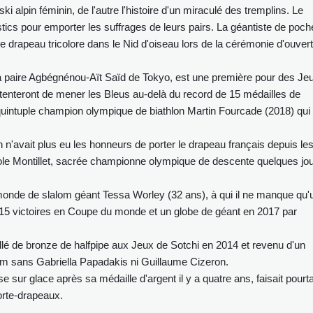
i alpin féminin, de l'autre l'histoire d'un miraculé des tremplins. Le
ics pour emporter les suffrages de leurs pairs. La géantiste de poch
 le drapeau tricolore dans le Nid d'oiseau lors de la cérémonie d'ouver
paire Agbégnénou-Aït Saïd de Tokyo, est une première pour des Je
 tenteront de mener les Bleus au-delà du record de 15 médailles de
intuple champion olympique de biathlon Martin Fourcade (2018) qui
in n'avait plus eu les honneurs de porter le drapeau français depuis le
arole Montillet, sacrée championne olympique de descente quelques jo
monde de slalom géant Tessa Worley (32 ans), à qui il ne manque qu'
 15 victoires en Coupe du monde et un globe de géant en 2017 par
llé de bronze de halfpipe aux Jeux de Sotchi en 2014 et revenu d'un
m sans Gabriella Papadakis ni Guillaume Cizeron.
se sur glace après sa médaille d'argent il y a quatre ans, faisait pourt
orte-drapeaux.