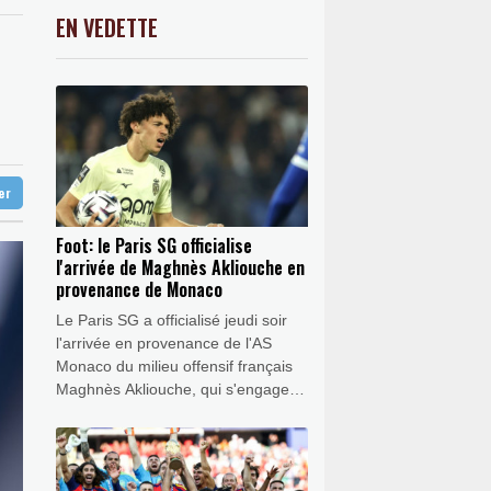
0.52%
9224.19
€
EN VEDETTE
C
-0.41%
1416.23
€
provenance de Monaco
K
0.46%
4322.09
€
vec Manchester City
0.32%
4325.44
€
en Reusser reste maillot jaune
 Europe
ter
Foot: le Paris SG officialise
l'arrivée de Maghnès Akliouche en
provenance de Monaco
Le Paris SG a officialisé jeudi soir
l'arrivée en provenance de l'AS
Monaco du milieu offensif français
Maghnès Akliouche, qui s'engage
avec le club de la capitale jusqu'en
2031.