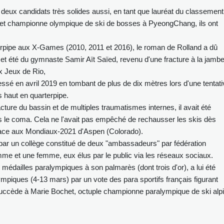
, deux candidats très solides aussi, en tant que lauréat du classement
 et championne olympique de ski de bosses à PyeongChang, ils ont
perpipe aux X-Games (2010, 2011 et 2016), le roman de Rolland a dû
cet été du gymnaste Samir Aït Saïed, revenu d'une fracture à la jamb
ux Jeux de Rio,
ssé en avril 2019 en tombant de plus de dix mètres lors d'une tentati
s haut en quarterpipe.
cture du bassin et de multiples traumatismes internes, il avait été
s le coma. Cela ne l'avait pas empêché de rechausser les skis dès
place aux Mondiaux-2021 d'Aspen (Colorado).
par un collège constitué de deux "ambassadeurs" par fédération
me et une femme, eux élus par le public via les réseaux sociaux.
 médailles paralympiques à son palmarès (dont trois d'or), a lui été
mpiques (4-13 mars) par un vote des para sportifs français figurant
l succède à Marie Bochet, octuple championne paralympique de ski alpi