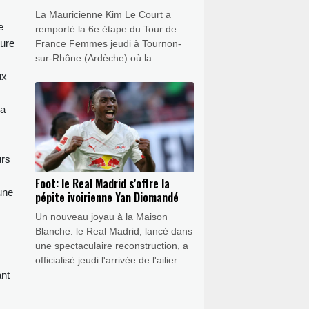
jaune
La Mauricienne Kim Le Court a
e
remporté la 6e étape du Tour de
ture
France Femmes jeudi à Tournon-
sur-Rhône (Ardèche) où la
Suissesse Marlen Reusser a
ux
conservé le maillot jaune à la veille
de l'étape reine menant vendredi au
 a
sommet du Mont Ventoux.
s
urs
Foot: le Real Madrid s'offre la
une
pépite ivoirienne Yan Diomandé
Un nouveau joyau à la Maison
Blanche: le Real Madrid, lancé dans
une spectaculaire reconstruction, a
officialisé jeudi l'arrivée de l'ailier
ivoirien Yan Diomandé, 19 ans, pour
ant
un montant estimé à 140 millions
d'euros bonus compris, ce qui en