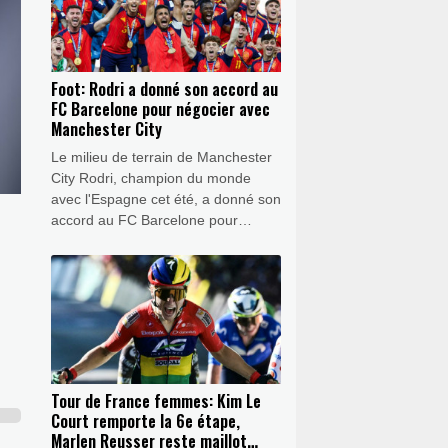
Foot: Rodri a donné son accord au
FC Barcelone pour négocier avec
Manchester City
Le milieu de terrain de Manchester
City Rodri, champion du monde
avec l'Espagne cet été, a donné son
accord au FC Barcelone pour
négocier un potentiel transfert, a
affirmé jeudi à l'AFP une source au
sein du club catalan.
Tour de France femmes: Kim Le
Court remporte la 6e étape,
Marlen Reusser reste maillot