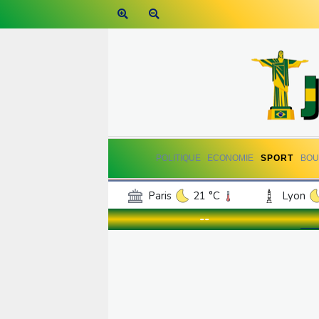
POLITIQUE
ECONOMIE
SPORT
BOU
Paris
21 °C
Lyon
Luxembourg
16 °C
--
Jersey
16 °C
Burki
Senegal
27 °C
Tog
Madagascar
13 °C
Bruxelles
15 °C
Va