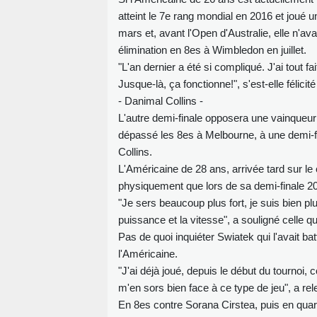
atteint le 7e rang mondial en 2016 et joué u
mars et, avant l'Open d'Australie, elle n'a
élimination en 8es à Wimbledon en juillet.
"L'an dernier a été si compliqué. J'ai tout f
Jusque-là, ça fonctionne!", s'est-elle félicit
- Danimal Collins -
L'autre demi-finale opposera une vainqueu
dépassé les 8es à Melbourne, à une demi-fin
Collins.
L'Américaine de 28 ans, arrivée tard sur le c
physiquement que lors de sa demi-finale 2
"Je sers beaucoup plus fort, je suis bien p
puissance et la vitesse", a souligné celle 
Pas de quoi inquiéter Swiatek qui l'avait bat
l'Américaine.
"J'ai déjà joué, depuis le début du tournoi, c
m'en sors bien face à ce type de jeu", a re
En 8es contre Sorana Cirstea, puis en quart