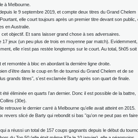
ale à Melbourne.
 depuis le 9 septembre 2019, et compte deux titres du Grand Chelem
rtant, elle court toujours après un premier titre devant son public, 
es en Australie.
ers cet objectif. Et sans laisser grand chose à ses adversaires.
ue 17 jeux (un peu plus de trois en moyenne par match). Evidemment,
ment, elle n'est pas restée longtemps sur le court. Au total, 5h05 soit
 et remontée à bloc en abordant la dernière ligne droite.
 bien d'être dans le coup en fin de tournoi du Grand Chelem et de se
us grands titres", s'est exclamée Barty après son quart de finale.
t été éliminée en quarts l'an dernier. Donc il est possible de la battre,
Collins (30e).
le retrouve le dernier carré à Melbourne qu'elle avait atteint en 2015.
ux revers slicé de Barty qui rebondit si bas "qu'on ne peut pas en faire
ui a réussi un total de 157 coups gagnants depuis le début du tourno
hors du Top 50 (elle était même 87e le 10 janvier), elle a néanmoins