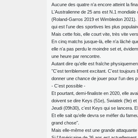
Aucune des quatre n'a encore atteint la fin
L'Australienne de 25 ans est N.1 mondiale
(Roland-Garros 2019 et Wimbledon 2021). Pou
qui est l'une des sportives les plus populair
Mais cette fois, elle court vite, très vite v
En cinq matchs jusque-là, elle n'a lâché q
elle n'a pas perdu le moindre set et, évidem
une heure par rencontre.
Autant dire qu'elle est fraîche physiquement
"C'est terriblement excitant. C'est toujours
donner une chance de jouer pour l'un des pl
- C'est possible -
Et pourtant, demi-finaliste en 2020, elle avai
doivent se dire Keys (51e), Swiatek (9e) et 
Jeudi (09h30), c'est Keys qui se lancera. El
Et elle sait qu'elle devra se méfier du fame
grand chose".
Mais elle-même est une grande attaquante q
Si l'Américaine de 26 ans est actuellement 