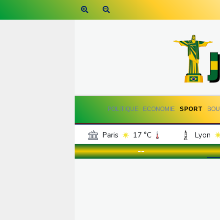
POLITIQUE
ECONOMIE
SPORT
BOU
Paris
17 °C
Lyon
Luxembourg
14 °C
--
Jersey
14 °C
Burki
Senegal
23 °C
Tog
Madagascar
14 °C
Bruxelles
15 °C
Va