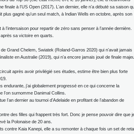
ne finale à l'US Open (2017). L'an dernier, elle n'a débuté sa saison q
vait plus gagné qu'un seul match, à Indian Wells en octobre, après son
ait à l'intersaison pour repartir de zéro sans penser à l'année dernière.
é après sa victoire en quarts.
r de Grand Chelem, Swiatek (Roland-Garros 2020) qui n'avait jamais
aliste en Australie (2019), qui n'a encore jamais joué de finale majeu
ircuit après avoir privilégié ses études, estime être bien plus forte
019.
lus endurante, j'ai globalement progressé en ce qui concerne la
que l'on surnomme Danimal Collins.
tue l'an dernier au tournoi d'Adelaide en profitant de l'abandon de
ontre des filles qui frappent très fort. Donc je pense pouvoir dire que j
levé la Polonaise de 20 ans.
s contre Kaia Kanepi, elle a su remonter à chaque fois un set de reta