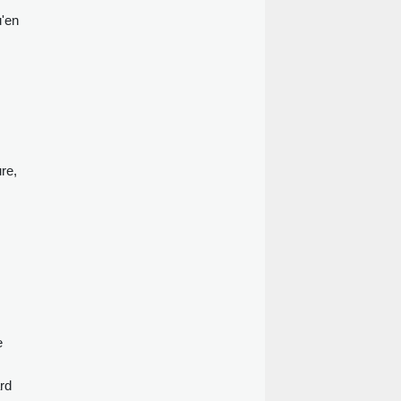
u'en
re,
e
rd