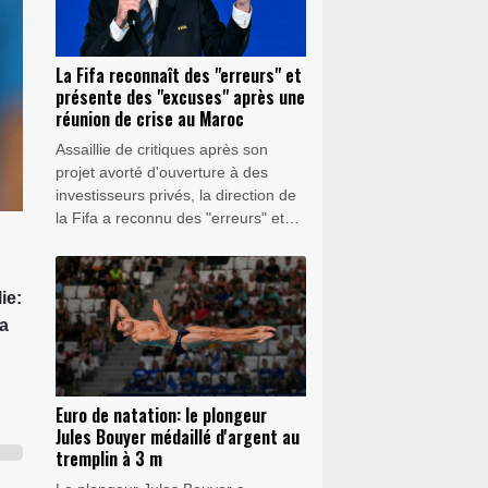
La Fifa reconnaît des "erreurs" et
présente des "excuses" après une
réunion de crise au Maroc
Assaillie de critiques après son
projet avorté d'ouverture à des
investisseurs privés, la direction de
la Fifa a reconnu des "erreurs" et
présenté des "excuses", affichant
néanmoins un "plein soutien" au
président Gianni Infantino, mercredi
ie:
à l'issue d'une réunion de crise au
ga
Maroc.
Euro de natation: le plongeur
Jules Bouyer médaillé d'argent au
tremplin à 3 m