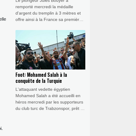
Le plongeur Jules Bouyer a
remporté mercredi la médaille
d'argent du tremplin à 3 mètres et
elle
offre ainsi à la France sa première
médaille de la semaine aux
Championnats d'Europe de natation
à domicile.
Foot: Mohamed Salah à la
conquête de la Turquie
L'attaquant vedette égyptien
Mohamed Salah a été accueilli en
héros mercredi par les supporteurs
du club turc de Trabzonspor, prêt à
lui offrir à 34 ans un nouveau défi et
un nouveau contrat XXL, après neuf
saisons et autant de trophées à
i.
Liverpool.