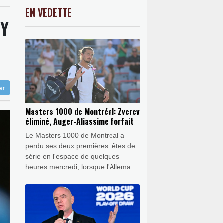
bar meurt malgré les soins
0.08%
9176.1
€
EN VEDETTE
C
-0.41%
1416.23
€
TY
s terroristes" lors de l'investiture du
K
2.08%
4302.47
€
0.17%
4311.78
€
arus
ur autant
ter
Masters 1000 de Montréal: Zverev
éliminé, Auger-Aliassime forfait
Le Masters 1000 de Montréal a
perdu ses deux premières têtes de
série en l'espace de quelques
heures mercredi, lorsque l'Allemand
Alexander Zverev et le Canadien
Félix Auger-Aliassime ont tous deux
quitté le tableau.