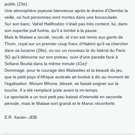
public (23e).
Une atmosphère joyeuse bienvenue après le drame d'Olembe la
veille, où huit personnes sont mortes dans une bousculade.
Sur son banc, Vahid Halilhodzic n'était pas très content, lui, dans
son superbe pull fushia, qu'il a tombé à la pause.
Mais le Malawi a reculé, reculé, et s'en est remis aux gants de
Thom, royal sur un premier coup franc d'Hakimi qu'il va chercher
dans sa lucarne (28e), ou sur un nouveau tir du latéral du Paris
SG qu'il détourne sur son poteau, suivi d'une parade face à
Sofiane Boufal dans la même minute (41e)!
Dommage, pour le courage des Malawites et la beauté du jeu,
que le petit pays d'Afrique australe ait évolué à dix au moment de
l'égalisation. Micium Mhone, blessé, se faisait soigner sur la
touche. Il a été remplacé juste avant la mi-temps.
Le spectacle a un tout petit peu baissé d'intensité en seconde
période, mais le Malawi sort grandi et le Maroc réconforté.
E.R. Xavier--JDB