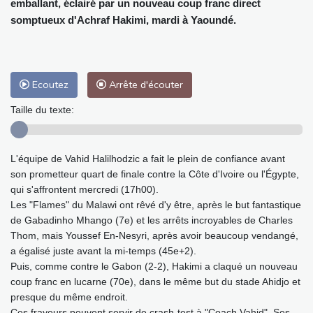
emballant, éclairé par un nouveau coup franc direct
somptueux d'Achraf Hakimi, mardi à Yaoundé.
Ecoutez
Arrête d'écouter
Taille du texte:
L'équipe de Vahid Halilhodzic a fait le plein de confiance avant
son prometteur quart de finale contre la Côte d'Ivoire ou l'Égypte,
qui s'affrontent mercredi (17h00).
Les "Flames" du Malawi ont rêvé d'y être, après le but fantastique
de Gabadinho Mhango (7e) et les arrêts incroyables de Charles
Thom, mais Youssef En-Nesyri, après avoir beaucoup vendangé,
a égalisé juste avant la mi-temps (45e+2).
Puis, comme contre le Gabon (2-2), Hakimi a claqué un nouveau
coup franc en lucarne (70e), dans le même but du stade Ahidjo et
presque du même endroit.
Ces frayeurs peuvent servir de crash-test à "Coach Vahid". Ses