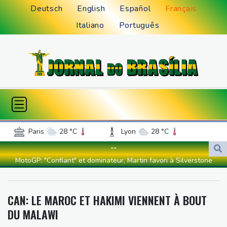
Deutsch
English
Español
Français
Italiano
Português
Paris
28 °C
Lyon
28 °C
Lille
24 °C
Monaco
29 °C
--
Bordeaux
25 °C
Luxembourg
24 °C
MotoGP: "Confiant" et dominateur, Martin favori à Silverstone
Marseille
29 °C
Brussels
24 °C
Tour de France: Vollering domine Niewiadoma à Nice et endosse
Guernsey
20 °C
Jersey
23 °C
le maillot jaune
CAN: LE MAROC ET HAKIMI VIENNENT À BOUT
Burkina Faso
25 °C
Guinea
25 °C
Retour timide des touristes au Porge, encore meurtri par le
DU MALAWI
Mali
18 °C
Niger
33 °C
mégafeu