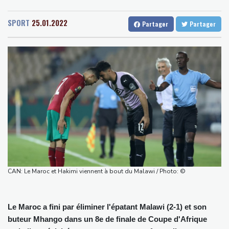
Senegal
29 °C
Togo
24 °C
Zelensky avertit que l'hiver sera difficile pour l'Ukraine, 4 morts
Gabon
25 °C
Kamerun
22 °C
dans des frappes dans la région de Kiev
SPORT
25.01.2022
Partager
Partager
Haiti
31 °C
Madagascar
9 °C
Que peut-on attendre du pacte de défense scellé par Ryad,
Congo
29 °C
Cayenne
24 °C
Ankara et Islamabad?
French Guiana
35 °C
Foot: le père et agent de Lionel Messi décède à l'âge de 68 ans
Bruxelles
23 °C
Vancouver
22 °C
Hongrie : le "juge qui a dit non" à Orban choisi par le camp
Monte-Carlo
28 °C
Magyar pour devenir président
Euro de natation: Léon Marchand forfait sur les 200 et 400 m
quatre nages
Angleterre: le milieu brésilien Bruno Guimaraes rejoint Arsenal
Tour de France: la lauréate sortante Pauline Ferrand-Prévot
abandonne avant la 8e étape
CAN: Le Maroc et Hakimi viennent à bout du Malawi / Photo: ©
Le Maroc a fini par éliminer l'épatant Malawi (2-1) et son
buteur Mhango dans un 8e de finale de Coupe d'Afrique