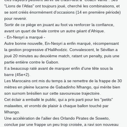
"Lions de l'Atlas" ont toujours joué, cherché les combinaisons, et
se sont créés énormément d'occasions (14 en première période)
pour revenir.
Sortir de ce piège en jouant au foot va renforcer la confiance,
avant un quart de finale contre un autre géant d'Afrique.
- En-Nesyri a marqué -
Autre bonne nouvelle, En-Nesyri a enfin marqué, récompensant
la gestion progressive d'Halilhodzic. Convalescent, le Sévillan a
joué 20 minutes au deuxième match, ratant un penalty, puis une
partie entière contre le Gabon.
Il a beaucoup raté avant de marquer enfin d'une tête sous la
barre (45e+2).
Les Marocains ont mis du temps à se remettre de la frappe de 30
mètres en pleine lucarne de Gabadinho Mhango, qui mérite bien
son surnom brésilien sur cette savoureuse trajectoire.
Cet éclair a emballé le public, qui a pris parti pour les "petits"
malawites, et vrombi de plaisir à chaque ballon touché par
Mhango.
Une accélération de l'ailier des Orlando Pirates de Soweto,
conclue par une frappe un peu trop croisée, a ravi son nouveau