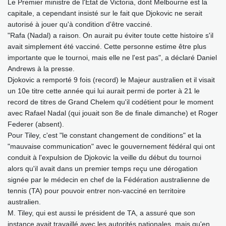
Le Premier ministre de l'Etat de Victoria, dont Melbourne est la
capitale, a cependant insisté sur le fait que Djokovic ne serait
autorisé à jouer qu'à condition d'être vacciné.
"Rafa (Nadal) a raison. On aurait pu éviter toute cette histoire s'il
avait simplement été vacciné. Cette personne estime être plus
importante que le tournoi, mais elle ne l'est pas", a déclaré Daniel
Andrews à la presse.
Djokovic a remporté 9 fois (record) le Majeur australien et il visait
un 10e titre cette année qui lui aurait permi de porter à 21 le
record de titres de Grand Chelem qu'il codétient pour le moment
avec Rafael Nadal (qui jouait son 8e de finale dimanche) et Roger
Federer (absent).
Pour Tiley, c'est "le constant changement de conditions" et la
"mauvaise communication" avec le gouvernement fédéral qui ont
conduit à l'expulsion de Djokovic la veille du début du tournoi
alors qu'il avait dans un premier temps reçu une dérogation
signée par le médecin en chef de la Fédération australienne de
tennis (TA) pour pouvoir entrer non-vacciné en territoire
australien.
M. Tiley, qui est aussi le président de TA, a assuré que son
instance avait travaillé avec les autorités nationales, mais qu'en