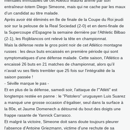
mentales immuables de cet Atlético Madrid animé par son
entraîneur-totem Diego Simeone, mais qui ne cache par les maux
d'un candidat au titre malade.
Après avoir été éliminés en 8e de finale de la Coupe du Roi jeudi
soir sur la pelouse de la Real Sociedad (2-0) et en demi-finale de
la Supercoupe d'Espagne la semaine dernière par l'Athletic Bilbao
(2-1), les Rojiblancos ont relevé la tête en championnat.
Mais la défense reste le gros point noir de cet Atlético montagne
russes : les deux buts encaissés en première période qui sont
symptomatiques d'une défense malade. Cette saison, l'Atlético a
encaissé 26 buts en 21 matches de championnat, alors qu'il
n'avait vu ses filets trembler que 25 fois sur l'intégralité de la
saison passée !
- Séville marque le pas -
Et en plus de la défense, samedi soir, l'attaque de l'"Atléti" est
longtemps restée en panne : le "Pistolero" uruguayen Luis Suarez
a manqué une grosse occasion d'égaliser, seul dans la surface à
la 80e, et Jaume Domenech a détourné du bout des doigts une
frappe rasante de Yannick Carrasco.
Et malgré la victoire, Simeone doit sans doute toujours pleurer
l'absence d'Antoine Griezmann, victime d'une rechute de sa