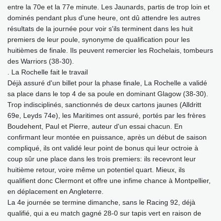
entre la 70e et la 77e minute. Les Jaunards, partis de trop loin et
dominés pendant plus d'une heure, ont dû attendre les autres
résultats de la journée pour voir s'ils terminent dans les huit
premiers de leur poule, synonyme de qualification pour les
huitièmes de finale. Ils peuvent remercier les Rochelais, tombeurs
des Warriors (38-30).
. La Rochelle fait le travail
Déjà assuré d'un billet pour la phase finale, La Rochelle a validé
sa place dans le top 4 de sa poule en dominant Glagow (38-30).
Trop indisciplinés, sanctionnés de deux cartons jaunes (Alldritt
69e, Leyds 74e), les Maritimes ont assuré, portés par les frères
Boudehent, Paul et Pierre, auteur d'un essai chacun. En
confirmant leur montée en puissance, après un début de saison
compliqué, ils ont validé leur point de bonus qui leur octroie à
coup sûr une place dans les trois premiers: ils recevront leur
huitième retour, voire même un potentiel quart. Mieux, ils
qualifient donc Clermont et offre une infime chance à Montpellier,
en déplacement en Angleterre.
La 4e journée se termine dimanche, sans le Racing 92, déjà
qualifié, qui a eu match gagné 28-0 sur tapis vert en raison de