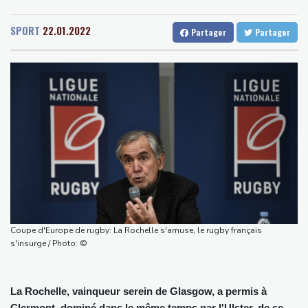
Senegal
32 °C
Togo
27 °C
Tour de France: Niewiadoma s'impose au sommet du Ventoux et
Gabon
29 °C
Kamerun
23 °C
endosse le maillot jaune
SPORT
22.01.2022
Partager
Partager
Haiti
32 °C
Madagascar
14 °C
Canicules et sécheresse : un été de pertes et de désespoir pour
Congo
30 °C
Cayenne
26 °C
l'agriculture
French Guiana
34 °C
Culottes menstruelles : les règles du remboursement précisées
Bruxelles
24 °C
Vancouver
22 °C
En Thaïlande, "choc" et "incrédulité" dans un lycée après une
Monte-Carlo
28 °C
fusillade mortelle
Emploi américain moins bon que prévu, les Bourses en hausse
Dans les ruines de Gaza, la laborieuse renaissance de
l'apiculture sur les toits
En Gironde, des vétérinaires au chevet de la faune sauvage
après le mégafeu
Coupe d'Europe de rugby: La Rochelle s'amuse, le rugby français
s'insurge / Photo: ©
La Rochelle, vainqueur serein de Glasgow, a permis à
Clermont, dominé dans le même temps par l'Ulster, de se