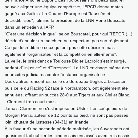
pouvoir aligner une équipe compétitive, l'EPCR donne match
gagné aux Gallois. La Coupe d'Europe est "faussée et
décrédibilisée", fulmine le président de la LNR René Bouscatel
dans un entretien à l'AFP.
"C'est une décision inique", selon Bouscatel, pour qui "l'EPCR (...)
décide d'annuler un match en ne respectant pas son règlement.
Ce qui décrédibilise ceux qui ont pris cette décision mais
également l'organisateur et la compétition en elle-même".
La veille, le président de Toulouse Didier Lacroix s'est insurgé,
parlant d'"injustice" et d'"irrespect". La LNR envisage même des
poursuites judiciaires contre l'instance organisatrice.
Deux autres rencontres, celle de Bordeaux-Bègles à Leicester
puis celle du Racing 92 face à Northampton, ont également été
annulées, offrant un succès 28-0 aux Tigers et aux Ciel et Blanc.
. Clermont trop court mais...
Jamais Clermont ne s'est imposé en Ulster. Les coéquipiers de
Morgan Parra, auteur de 12 points au pied, ne sont pas passés
loin, chutant de justesse (34-31) en Irlande.
À la faveur d'une seconde période maîtrisée, les Auvergnats ont
quasiment fait oublier les cinq essais encaissés avec trois essais