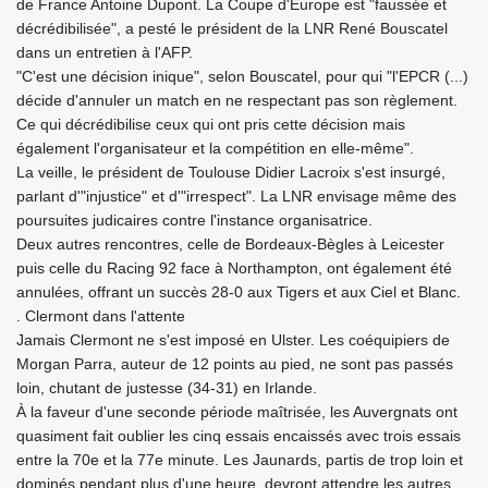
de France Antoine Dupont. La Coupe d'Europe est "faussée et
décrédibilisée", a pesté le président de la LNR René Bouscatel
dans un entretien à l'AFP.
"C'est une décision inique", selon Bouscatel, pour qui "l'EPCR (...)
décide d'annuler un match en ne respectant pas son règlement.
Ce qui décrédibilise ceux qui ont pris cette décision mais
également l'organisateur et la compétition en elle-même".
La veille, le président de Toulouse Didier Lacroix s'est insurgé,
parlant d'"injustice" et d'"irrespect". La LNR envisage même des
poursuites judicaires contre l'instance organisatrice.
Deux autres rencontres, celle de Bordeaux-Bègles à Leicester
puis celle du Racing 92 face à Northampton, ont également été
annulées, offrant un succès 28-0 aux Tigers et aux Ciel et Blanc.
. Clermont dans l'attente
Jamais Clermont ne s'est imposé en Ulster. Les coéquipiers de
Morgan Parra, auteur de 12 points au pied, ne sont pas passés
loin, chutant de justesse (34-31) en Irlande.
À la faveur d'une seconde période maîtrisée, les Auvergnats ont
quasiment fait oublier les cinq essais encaissés avec trois essais
entre la 70e et la 77e minute. Les Jaunards, partis de trop loin et
dominés pendant plus d'une heure, devront attendre les autres